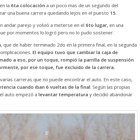
en la
6ta colocación
a un poco mas de un segundo del
ar una buena carrera quedando lejos en el puesto
15
.
n andar parejo y volvió a meterse en el
6to lugar,
en una
que por momentos lo logró pero no lo pudo sostener.
a
, que de haber terminado 2do en la primera final, en la segunda
complicaciones.
El equipo tuvo que cambiar la caja de
ado a eso, por un toque, rompió la parrilla de suspensión
ormente, por ese toque, fue excluido de la carrera.
arias carreras que no puede encontrar el auto. En este caso,
encia cuando iban 6 vueltas de la final
. Según las propias
o el auto empezó a
levantar temperatura
y decidió abandonar