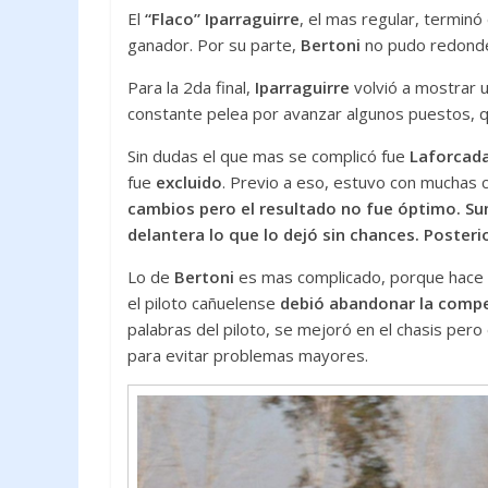
El
“Flaco” Iparraguirre
, el mas regular, terminó 
ganador. Por su parte,
Bertoni
no pudo redonde
Para la 2da final,
Iparraguirre
volvió a mostrar u
constante pelea por avanzar algunos puestos, 
Sin dudas el que mas se complicó fue
Laforcad
fue
excluido
. Previo a eso, estuvo con muchas 
cambios pero el resultado no fue óptimo. Sum
delantera lo que lo dejó sin chances. Posteri
Lo de
Bertoni
es mas complicado, porque hace v
el piloto cañuelense
debió abandonar la compet
palabras del piloto, se mejoró en el chasis per
para evitar problemas mayores.