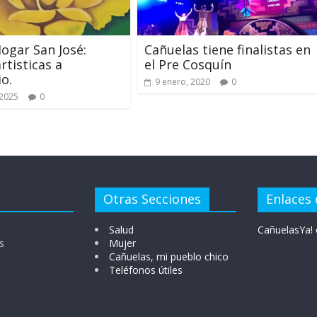
Hogar San José:
Cañuelas tiene finalistas en
rtisticas a
el Pre Cosquín
io.
9 enero, 2020
0
 2025
0
Otras Secciones
Enlaces 
Salud
CañuelasYa! 
s
Mujer
Cañuelas, mi pueblo chico
Teléfonos útiles