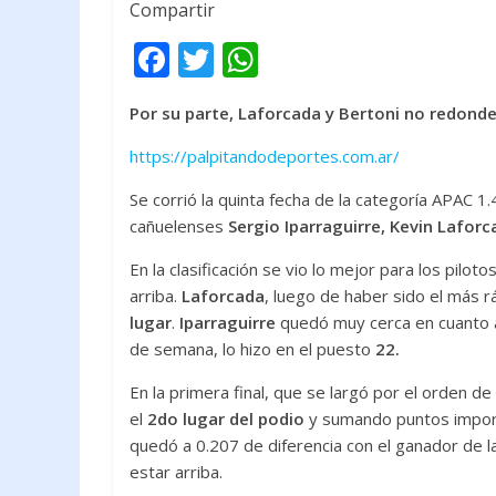
Compartir
F
T
W
ac
w
h
Por su parte, Laforcada y Bertoni no redond
e
itt
at
b
er
s
https://palpitandodeportes.com.ar/
o
A
Se corrió la quinta fecha de la categoría APAC 1.
o
p
cañuelenses
Sergio Iparraguirre, Kevin Lafor
k
p
En la clasificación se vio lo mejor para los pilo
arriba.
Laforcada
, luego de haber sido el más r
lugar
.
Iparraguirre
quedó muy cerca en cuanto 
de semana, lo hizo en el puesto
22.
En la primera final, que se largó por el orden de l
el
2do lugar del podio
y sumando puntos import
quedó a 0.207 de diferencia con el ganador de l
estar arriba.