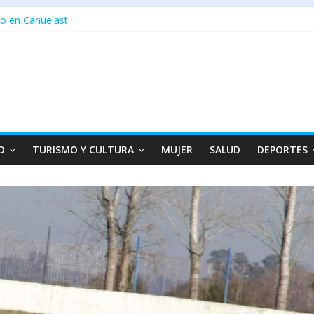
o en Canuelast
D
TURISMO Y CULTURA
MUJER
SALUD
DEPORTES