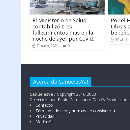
El Ministerio de Salud
Por el 
contabilizó tres
Obras a
fallecimientos más en la
benefic
noche de ayer por Covid.
30 abril,
7 mayo, 2021
0
Acerca de CañuelasYa!
CañuelasYa
/ Copyright 2016-2023
Director:
Juan Pablo Carricaburo Taba's Produccione
Contacto
Términos de uso y normas de convivencia
Privacidad
Media Kit