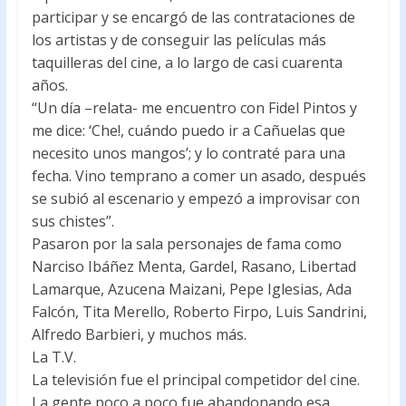
participar y se encargó de las contrataciones de
los artistas y de conseguir las películas más
taquilleras del cine, a lo largo de casi cuarenta
años.
“Un día –relata- me encuentro con Fidel Pintos y
me dice: ‘Che!, cuándo puedo ir a Cañuelas que
necesito unos mangos’; y lo contraté para una
fecha. Vino temprano a comer un asado, después
se subió al escenario y empezó a improvisar con
sus chistes”.
Pasaron por la sala personajes de fama como
Narciso Ibáñez Menta, Gardel, Rasano, Libertad
Lamarque, Azucena Maizani, Pepe Iglesias, Ada
Falcón, Tita Merello, Roberto Firpo, Luis Sandrini,
Alfredo Barbieri, y muchos más.
La T.V.
La televisión fue el principal competidor del cine.
La gente poco a poco fue abandonando esa