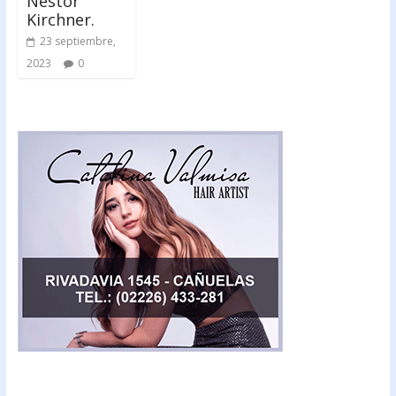
Néstor
Kirchner.
23 septiembre,
2023
0