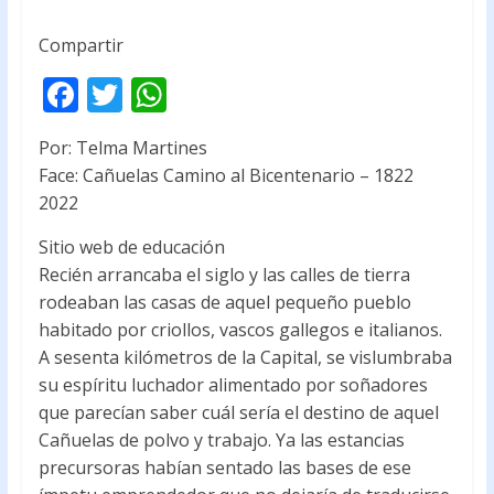
Compartir
F
T
W
ac
w
h
Por: Telma Martines
e
itt
at
Face: Cañuelas Camino al Bicentenario – 1822
b
er
s
2022
o
A
Sitio web de educación
o
p
Recién arrancaba el siglo y las calles de tierra
k
p
rodeaban las casas de aquel pequeño pueblo
habitado por criollos, vascos gallegos e italianos.
A sesenta kilómetros de la Capital, se vislumbraba
su espíritu luchador alimentado por soñadores
que parecían saber cuál sería el destino de aquel
Cañuelas de polvo y trabajo. Ya las estancias
precursoras habían sentado las bases de ese