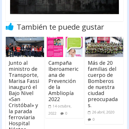
También te puede gustar
Junto al
Campaña
Más de 20
ministro de
Iberoameric
familias del
Transporte,
ana de
cuerpo de
Marisa Fassi
Prevención
Bomberos
inauguró el
de la
de nuestra
Bajo Nivel
Ambliopía
ciudad
«San
2022
preocupada
Cristóbal» y
s.
14 octubre,
la parada
26 abril, 2020
2022
0
ferroviaria
0
Hospital