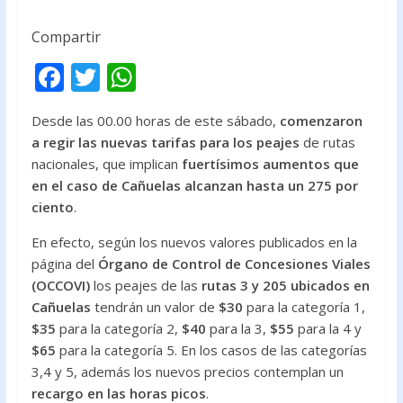
Compartir
F
T
W
ac
w
h
Desde las 00.00 horas de este sábado,
comenzaron
e
itt
at
a regir las nuevas tarifas para los peajes
de rutas
b
er
s
nacionales, que implican
fuertísimos aumentos que
o
A
en el caso de Cañuelas alcanzan hasta un 275 por
ciento
.
o
p
k
p
En efecto, según los nuevos valores publicados en la
página del
Órgano de Control de Concesiones Viales
(OCCOVI)
los peajes de las
rutas 3 y 205 ubicados en
Cañuelas
tendrán un valor de
$30
para la categoría 1,
$35
para la categoría 2,
$40
para la 3,
$55
para la 4 y
$65
para la categoría 5. En los casos de las categorías
3,4 y 5, además los nuevos precios contemplan un
recargo en las horas picos
.