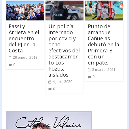
Fassi y
Un policía
Punto de
Arrieta en el
internado
arranque
encuentro
por covid y
Cañuelas
del PJ en la
ocho
debutó en la
Costa
efectivos del
Primera B
destacamen
con un
29 enero, 2018
to Los
empate.
0
Pozos,
8 marzo, 2021
aislados.
0
4 julio, 2020
0