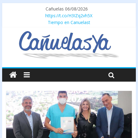
Cañuelas 06/08/2026
https://t.co/H3IZq2vh5X
Tiempo en Canuelast