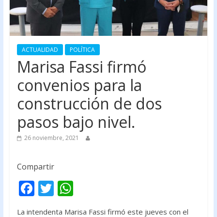
ACTUALIDAD
POLÍTICA
Marisa Fassi firmó
convenios para la
construcción de dos
pasos bajo nivel.
26 noviembre, 2021
Compartir
F
T
W
ac
w
h
La intendenta Marisa Fassi firmó este jueves con el