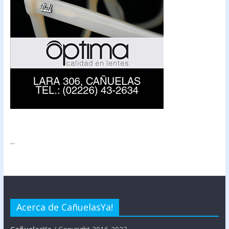
...
Acerca de CañuelasYa!