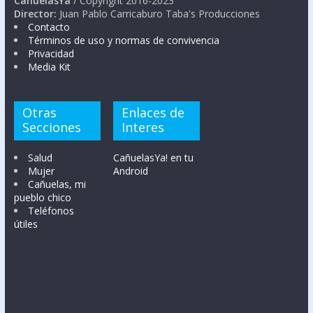
CañuelasYa
/ Copyright 2016-2023
Director:
Juan Pablo Carricaburo Taba's Producciones
Contacto
Términos de uso y normas de convivencia
Privacidad
Media Kit
Otras
Enlaces de
Secciones
Interes
Salud
CañuelasYa! en tu
Mujer
Android
Cañuelas, mi
pueblo chico
Teléfonos
útiles