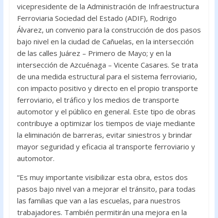
e
itt
at
vicepresidente de la Administración de Infraestructura
b
er
s
Ferroviaria Sociedad del Estado (ADIF), Rodrigo
o
A
Álvarez, un convenio para la construcción de dos pasos
bajo nivel en la ciudad de Cañuelas, en la intersección
o
p
de las calles Juárez – Primero de Mayo; y en la
k
p
intersección de Azcuénaga – Vicente Casares. Se trata
de una medida estructural para el sistema ferroviario,
con impacto positivo y directo en el propio transporte
ferroviario, el tráfico y los medios de transporte
automotor y el público en general. Este tipo de obras
contribuye a optimizar los tiempos de viaje mediante
la eliminación de barreras, evitar siniestros y brindar
mayor seguridad y eficacia al transporte ferroviario y
automotor.
“Es muy importante visibilizar esta obra, estos dos
pasos bajo nivel van a mejorar el tránsito, para todas
las familias que van a las escuelas, para nuestros
trabajadores. También permitirán una mejora en la