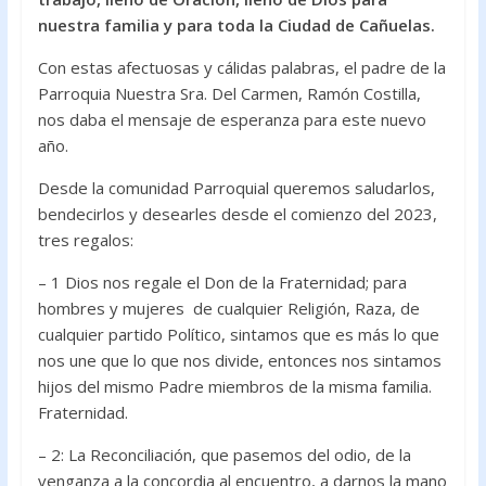
o
A
nuestra familia y para toda la Ciudad de Cañuelas.
o
p
Con estas afectuosas y cálidas palabras, el padre de la
k
p
Parroquia Nuestra Sra. Del Carmen, Ramón Costilla,
nos daba el mensaje de esperanza para este nuevo
año.
Desde la comunidad Parroquial queremos saludarlos,
bendecirlos y desearles desde el comienzo del 2023,
tres regalos:
– 1 Dios nos regale el Don de la Fraternidad; para
hombres y mujeres de cualquier Religión, Raza, de
cualquier partido Político, sintamos que es más lo que
nos une que lo que nos divide, entonces nos sintamos
hijos del mismo Padre miembros de la misma familia.
Fraternidad.
– 2: La Reconciliación, que pasemos del odio, de la
venganza a la concordia al encuentro, a darnos la mano