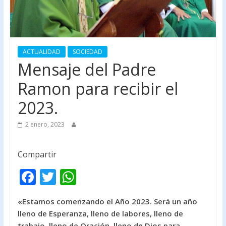
ACTUALIDAD
SOCIEDAD
Mensaje del Padre
Ramon para recibir el
2023.
2 enero, 2023
Compartir
F
T
W
ac
w
h
«Estamos comenzando el Año 2023. Será un año
e
itt
at
lleno de Esperanza, lleno de labores, lleno de
b
er
s
trabajo, lleno de Oración, lleno de Dios para