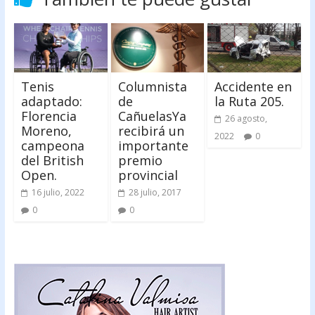
Tenis
Columnista
Accidente en
adaptado:
de
la Ruta 205.
Florencia
CañuelasYa
26 agosto,
Moreno,
recibirá un
2022
0
campeona
importante
del British
premio
Open.
provincial
16 julio, 2022
28 julio, 2017
0
0