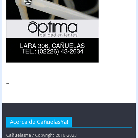
...
Acerca de CañuelasYa!
CañuelasYa
/ Copyright 2016-2023