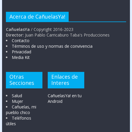
Acerca de CañuelasYa!
CañuelasYa
/ Copyright 2016-2023
Director:
Juan Pablo Carricaburo Taba's Producciones
Contacto
Términos de uso y normas de convivencia
Privacidad
Media Kit
Otras
Enlaces de
Secciones
Interes
Salud
CañuelasYa! en tu
Mujer
Android
Cañuelas, mi
pueblo chico
Teléfonos
útiles