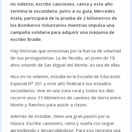
e
itt
at
no vidente, escribe canciones, canta y este año
b
er
s
termina la secundaria. Junto a su guía, Mercedes
o
A
Atela, participará de la prueba de 2 kilómetros de
los Bomberos Voluntarios mientras impulsa una
o
p
campaña solidaria para adquirir una máquina de
k
p
escribir Braille.
Hay historias que emocionan por la fuerza de voluntad
de sus protagonistas. La de Nicolás, un joven de 18
años oriundo de San Miguel del Monte, es una de ellas.
Nico es no vidente, estudia en la Escuela de Educación
Especial N° 501 y este año finalizará sus estudios
secundarios. Vive en una zona rural y todos los días
recorre unos 35 kilómetros de caminos de tierra entre
Monte y Ranchos para asistir a clases.
Además de estudiar, tiene una gran pasión por la
música. Escribe canciones, canta y sueña con seguir
aprendiendo y desarrollándose. Para eso necesita una