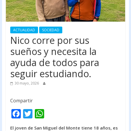
ACTUALIDAD
SOCIEDAD
Nico corre por sus
sueños y necesita la
ayuda de todos para
seguir estudiando.
30 mayo, 2026
Compartir
F
T
W
ac
w
h
El joven de San Miguel del Monte tiene 18 años, es