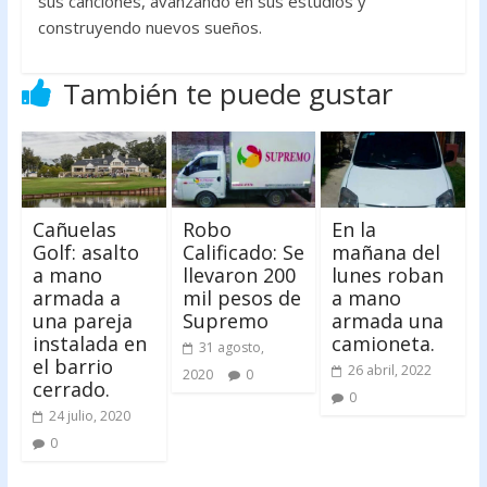
sus canciones, avanzando en sus estudios y
construyendo nuevos sueños.
También te puede gustar
Cañuelas
Robo
En la
Golf: asalto
Calificado: Se
mañana del
a mano
llevaron 200
lunes roban
armada a
mil pesos de
a mano
una pareja
Supremo
armada una
instalada en
camioneta.
31 agosto,
el barrio
26 abril, 2022
2020
0
cerrado.
0
24 julio, 2020
0