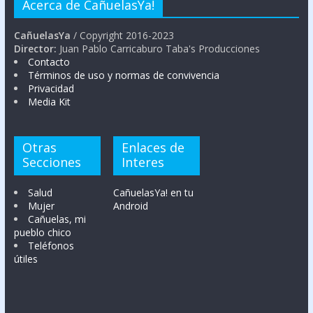
Acerca de CañuelasYa!
CañuelasYa
/ Copyright 2016-2023
Director:
Juan Pablo Carricaburo Taba's Producciones
Contacto
Términos de uso y normas de convivencia
Privacidad
Media Kit
Otras
Enlaces de
Secciones
Interes
Salud
CañuelasYa! en tu
Mujer
Android
Cañuelas, mi
pueblo chico
Teléfonos
útiles