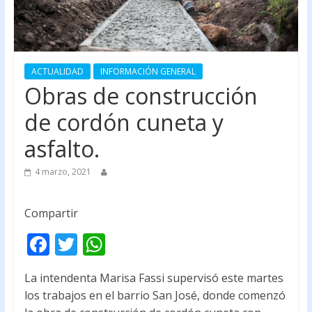
ACTUALIDAD
INFORMACIÓN GENERAL
Obras de construcción
de cordón cuneta y
asfalto.
4 marzo, 2021
Compartir
F
T
W
ac
w
h
La intendenta Marisa Fassi supervisó este martes
e
itt
at
los trabajos en el barrio San José, donde comenzó
b
er
s