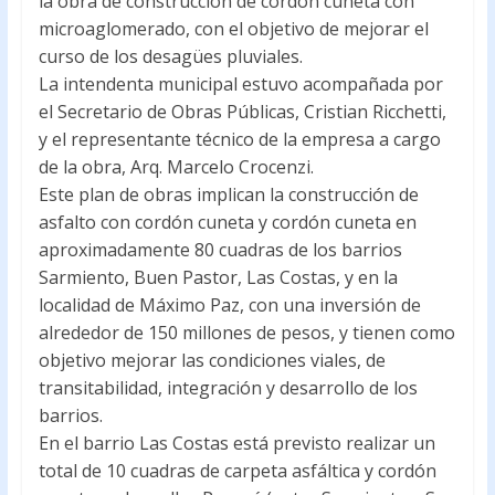
la obra de construcción de cordón cuneta con
o
A
microaglomerado, con el objetivo de mejorar el
curso de los desagües pluviales.
o
p
La intendenta municipal estuvo acompañada por
k
p
el Secretario de Obras Públicas, Cristian Ricchetti,
y el representante técnico de la empresa a cargo
de la obra, Arq. Marcelo Crocenzi.
Este plan de obras implican la construcción de
asfalto con cordón cuneta y cordón cuneta en
aproximadamente 80 cuadras de los barrios
Sarmiento, Buen Pastor, Las Costas, y en la
localidad de Máximo Paz, con una inversión de
alrededor de 150 millones de pesos, y tienen como
objetivo mejorar las condiciones viales, de
transitabilidad, integración y desarrollo de los
barrios.
En el barrio Las Costas está previsto realizar un
total de 10 cuadras de carpeta asfáltica y cordón