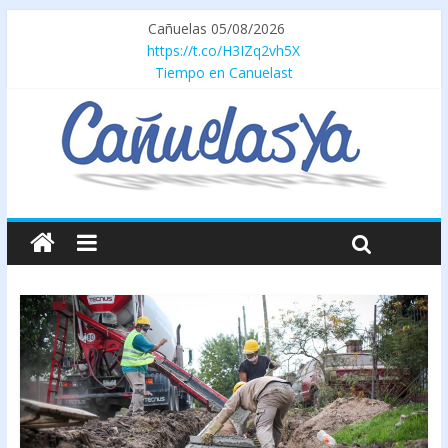
Cañuelas 05/08/2026
https://t.co/H3IZq2vh5X
Tiempo en Canuelast