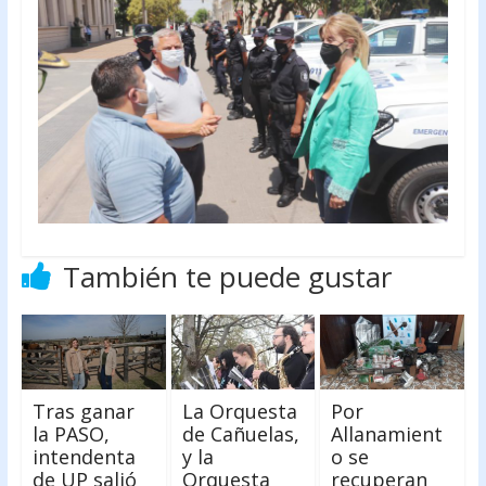
También te puede gustar
Tras ganar
La Orquesta
Por
la PASO,
de Cañuelas,
Allanamient
intendenta
y la
o se
de UP salió
Orquesta
recuperan