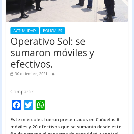
ACTUALIDAD
POLICIALES
Operativo Sol: se
sumaron móviles y
efectivos.
30 diciembre, 2021
Compartir
F
T
W
ac
w
h
Este miércoles fueron presentados en Cañuelas 6
e
itt
at
móviles y 20 efectivos que se sumarán desde este
b
er
s
fin de semana al esquema de seguridad y control