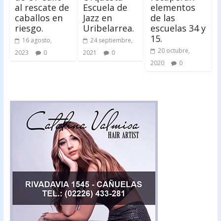
al rescate de
Escuela de
elementos
caballos en
Jazz en
de las
riesgo.
Uribelarrea.
escuelas 34 y
15.
16 agosto,
24 septiembre,
20 octubre,
2023
0
2021
0
2020
0