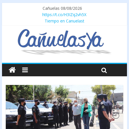
Cañuelas 08/08/2026
https://t.co/H3IZq2vh5X
Tiempo en Canuelast