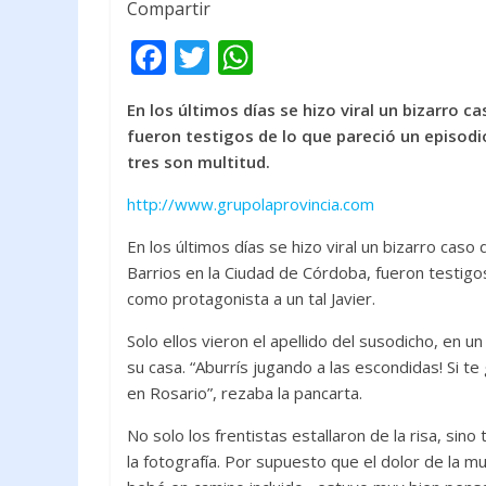
Compartir
F
T
W
ac
w
h
En los últimos días se hizo viral un bizarro c
e
itt
at
fueron testigos de lo que pareció un episo
b
er
s
tres son multitud.
o
A
http://www.grupolaprovincia.com
o
p
En los últimos días se hizo viral un bizarro caso 
k
p
Barrios en la Ciudad de Córdoba, fueron testigo
como protagonista a un tal Javier.
Solo ellos vieron el apellido del susodicho, en u
su casa. “Aburrís jugando a las escondidas! Si t
en Rosario”, rezaba la pancarta.
No solo los frentistas estallaron de la risa, si
la fotografía. Por supuesto que el dolor de la m