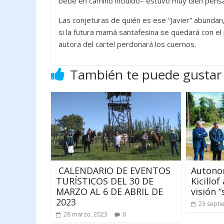
bebé en camino incluido– estuvo muy bien pens
Las conjeturas de quién es ese “Javier” abundan,
si la futura mamá santafesina se quedará con el p
autora del cartel perdonará los cuernos.
También te puede gustar
CALENDARIO DE EVENTOS
Autono
TURÍSTICOS DEL 30 DE
Kicillo
MARZO AL 6 DE ABRIL DE
visión 
2023
23 septi
28 marzo, 2023
0