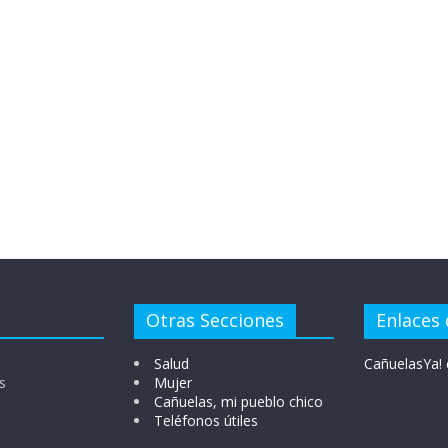
Otras Secciones
Enlaces 
Salud
CañuelasYa! 
s
Mujer
Cañuelas, mi pueblo chico
Teléfonos útiles