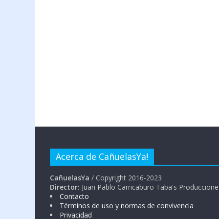
Acerca de CañuelasYa!
CañuelasYa
/ Copyright 2016-2023
Director:
Juan Pablo Carricaburo Taba's Produccione
Contacto
Términos de uso y normas de convivencia
Privacidad