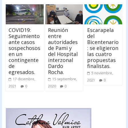
COVID19:
Reunión
Escarapela
Seguimiento
entre
del
ante casos
autoridades
Bicentenario
sospechosos
de Pami y
: se eligieron
en un
del Hospital
las cuatro
contingente
interzonal
propuestas
de
Dardo
finalistas.
egresados.
Rocha.
5 noviembre,
17 diciembre,
15 septiembre,
2021
0
2021
0
2020
0