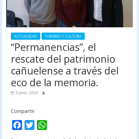
ACTUALIDAD
TURISMO Y CULTURA
“Permanencias”, el
rescate del patrimonio
cañuelense a través del
eco de la memoria.
3 junio, 2026
Compartir
F
T
W
ac
w
h