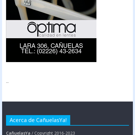
...
Acerca de CañuelasYa!
CañuelasYa
/ Copyright 2016-2023