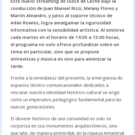
Este nuevo streaming de Dulce de Leche bajo la
e
itt
at
conducción de Juan Manuel Rizzi, Melany Flores y
b
er
s
Martín Aleandro, y junto al soporte técnico de
o
A
Adán Rowies, logra amalgamar la rigurosidad
informativa con la sensibilidad artística. Al emitirse
o
p
cada martes en el horario de 14:00 a 15:00 horas,
k
p
el programa no solo ofrece profundizar sobre un
tema en particular, sino que se propone
entrevistas y música en vivo para amenizar la
tarde.
Frente a la inmediatez del presente, la emergencia de
espacios técnico-comunicacionales dedicados a
rescatar nuestra identidad histórico-cultural se erige
como un imperativo pedagógico fundamental para las
nuevas generaciones.
El devenir histórico de una comunidad no solo se
corporiza en sus monumentos arquitectónicos, sino
que late, de manera primordial, en la riqueza inmaterial