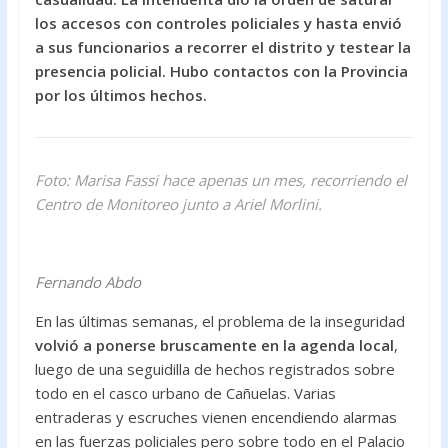
o
A
los accesos con controles policiales y hasta envió
a sus funcionarios a recorrer el distrito y testear la
o
p
presencia policial. Hubo contactos con la Provincia
k
p
por los últimos hechos.
Foto: Marisa Fassi hace apenas un mes, recorriendo el
Centro de Monitoreo junto a Ariel Morlini.
Fernando Abdo
En las últimas semanas, el problema de la inseguridad
volvió a ponerse bruscamente en la agenda local
,
luego de una seguidilla de hechos registrados sobre
todo en el casco urbano de Cañuelas. Varias
entraderas y escruches vienen encendiendo alarmas
en las fuerzas policiales pero sobre todo en el Palacio