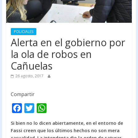
POLICIALES
Alerta en el gobierno por
la ola de robos en
Cañuelas
26 agosto, 2017
Compartir
F
T
W
ac
w
h
Si bien no lo dicen abiertamente, en el entorno de
e
itt
at
Fassi creen que los últimos hechos no son mera
b
er
s
casualidad. La intendenta dio la orden de saturar