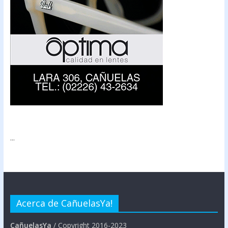
...
Acerca de CañuelasYa!
CañuelasYa
/ Copyright 2016-2023