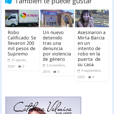
También te puede gustar
Robo
Un nuevo
Asesinaron a
Calificado: Se
detenido
Mirta Barcia
llevaron 200
tras una
en un
mil pesos de
denuncia
intento de
Supremo
por violencia
robo en la
de género
puerta de
31 agosto,
su casa.
3 noviembre,
2020
0
9 septiembre,
2016
0
2020
0