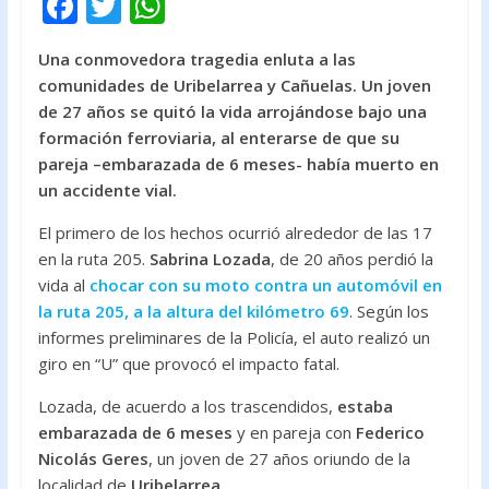
F
T
W
ac
w
h
Una conmovedora tragedia enluta a las
e
itt
at
comunidades de Uribelarrea y Cañuelas. Un joven
b
er
s
de 27 años se quitó la vida arrojándose bajo una
o
A
formación ferroviaria, al enterarse de que su
pareja –embarazada de 6 meses- había muerto en
o
p
un accidente vial.
k
p
El primero de los hechos ocurrió alrededor de las 17
en la ruta 205.
Sabrina Lozada
, de 20 años perdió la
vida al
chocar con su moto contra un automóvil en
la ruta 205, a la altura del kilómetro 69
. Según los
informes preliminares de la Policía, el auto realizó un
giro en “U” que provocó el impacto fatal.
Lozada, de acuerdo a los trascendidos,
estaba
embarazada de 6 meses
y en pareja con
Federico
Nicolás Geres
, un joven de 27 años oriundo de la
localidad de
Uribelarrea
.