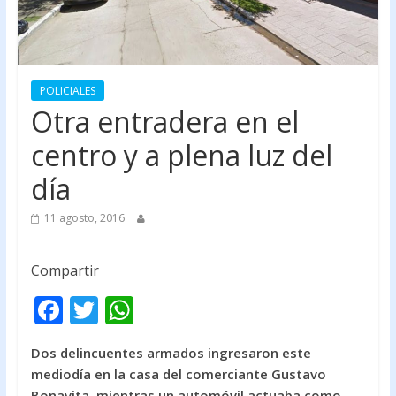
POLICIALES
Otra entradera en el
centro y a plena luz del
día
11 agosto, 2016
Compartir
F
T
W
ac
w
h
Dos delincuentes armados ingresaron este
e
itt
at
mediodía en la casa del comerciante Gustavo
b
er
s
Bonavita, mientras un automóvil actuaba como