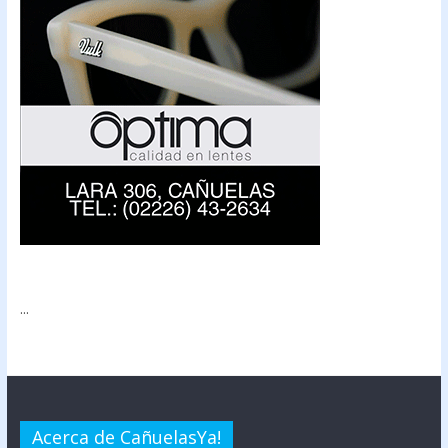
...
Acerca de CañuelasYa!