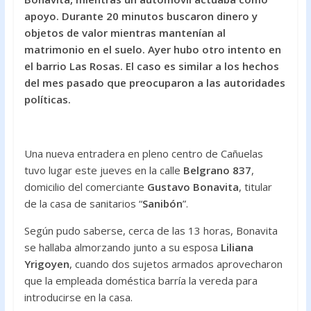
o
A
apoyo. Durante 20 minutos buscaron dinero y
objetos de valor mientras mantenían al
o
p
matrimonio en el suelo. Ayer hubo otro intento en
k
p
el barrio Las Rosas. El caso es similar a los hechos
del mes pasado que preocuparon a las autoridades
políticas.
Una nueva entradera en pleno centro de Cañuelas
tuvo lugar este jueves en la calle
Belgrano 837
,
domicilio del comerciante
Gustavo Bonavita
, titular
de la casa de sanitarios “
Sanibón
”.
Según pudo saberse, cerca de las 13 horas, Bonavita
se hallaba almorzando junto a su esposa
Liliana
Yrigoyen
, cuando dos sujetos armados aprovecharon
que la empleada doméstica barría la vereda para
introducirse en la casa.