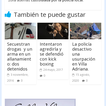
zona además
custodiada por la policía local
.
También te puede gustar
Secuestran
Intentaron
La policía
drogas y un
agredirla y
desactivo
arma en un
se defendió
una
allanamient
con kick
usurpación
o: dos
boxing
en Villa
detenidos
Adriana.
24 mayo, 2017
3 noviembre,
15 agosto,
0
2016
0
2020
0