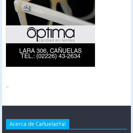
...
Acerca de CañuelasYa!