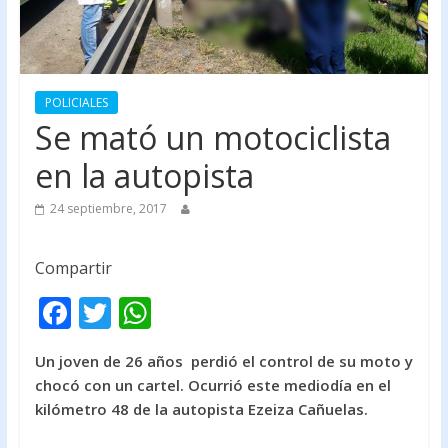
POLICIALES
Se mató un motociclista
en la autopista
24 septiembre, 2017
Compartir
F
T
W
ac
w
h
Un joven de 26 años perdió el control de su moto y
e
itt
at
chocó con un cartel. Ocurrió este mediodía en el
b
er
s
kilómetro 48 de la autopista Ezeiza Cañuelas.
o
A