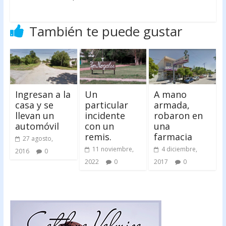
También te puede gustar
Ingresan a la
Un
A mano
casa y se
particular
armada,
llevan un
incidente
robaron en
automóvil
con un
una
remis.
farmacia
27 agosto,
11 noviembre,
4 diciembre,
2016
0
2022
0
2017
0