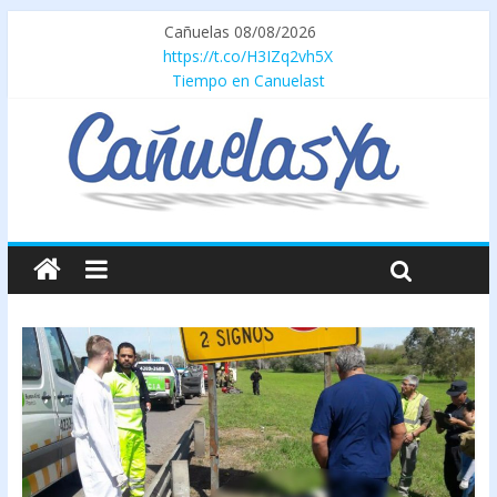
Cañuelas 08/08/2026
https://t.co/H3IZq2vh5X
Tiempo en Canuelast