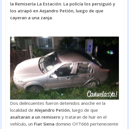
e
itt
at
la Remisería La Estación. La policía los persiguió y
b
er
s
los atrapó en Aejandro Petión, luego de que
o
A
cayeran a una zanja.
o
p
k
p
Dos delincuentes fueron detenidos anoche en la
localidad de
Alejandro Petión
, luego de que
asaltaran a un remisero
y trataran de huir en el
vehículo, un
Fiat Siena
dominio OYT666 perteneciente