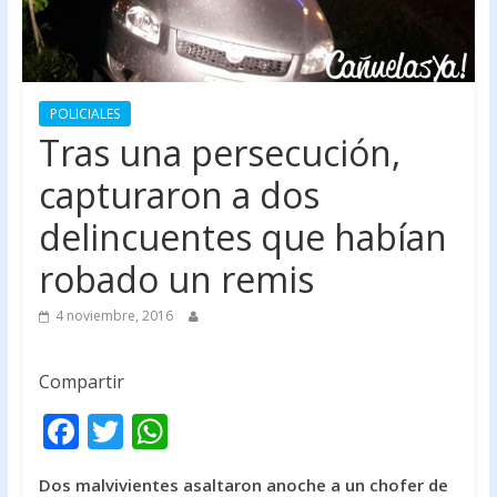
POLICIALES
Tras una persecución,
capturaron a dos
delincuentes que habían
robado un remis
4 noviembre, 2016
Compartir
F
T
W
ac
w
h
Dos malvivientes asaltaron anoche a un chofer de