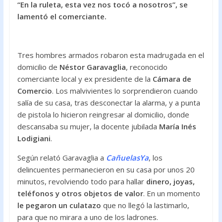
“En la ruleta, esta vez nos tocó a nosotros”, se
o
p
lamentó el comerciante.
k
p
Tres hombres armados robaron esta madrugada en el
domicilio de
Néstor Garavaglia
, reconocido
comerciante local y ex presidente de la
Cámara de
Comercio
. Los malvivientes lo sorprendieron cuando
salía de su casa, tras desconectar la alarma, y a punta
de pistola lo hicieron reingresar al domicilio, donde
descansaba su mujer, la docente jubilada
María Inés
Lodigiani
.
Según relató Garavaglia a
CañuelasYa
, los
delincuentes permanecieron en su casa por unos 20
minutos, revolviendo todo para hallar
dinero, joyas,
teléfonos y otros objetos de valor
. En un momento
le pegaron un culatazo
que no llegó la lastimarlo,
para que no mirara a uno de los ladrones.