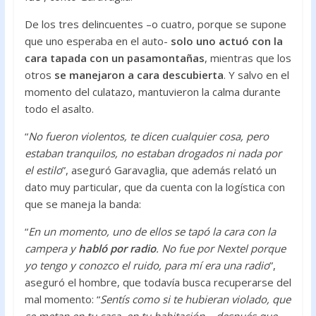
De los tres delincuentes –o cuatro, porque se supone
que uno esperaba en el auto-
solo uno actuó con la
cara tapada con un pasamontañas
, mientras que los
otros
se manejaron a cara descubierta
. Y salvo en el
momento del culatazo, mantuvieron la calma durante
todo el asalto.
“
No fueron violentos, te dicen cualquier cosa, pero
estaban tranquilos, no estaban drogados ni nada por
el estilo
”, aseguró Garavaglia, que además relató un
dato muy particular, que da cuenta con la logística con
que se maneja la banda:
“
En un momento, uno de ellos se tapó la cara con la
campera y
habló por radio
. No fue por Nextel porque
yo tengo y conozco el ruido, para mí era una radio
”,
aseguró el hombre, que todavía busca recuperarse del
mal momento: “
Sentís como si te hubieran violado, que
se metan en tu casa, en tu habitación… después que