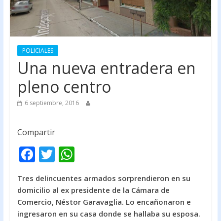
POLICIALES
Una nueva entradera en
pleno centro
6 septiembre, 2016
Compartir
F
T
W
ac
w
h
Tres delincuentes armados sorprendieron en su
e
itt
at
domicilio al ex presidente de la Cámara de
b
er
s
Comercio, Néstor Garavaglia. Lo encañonaron e
o
A
ingresaron en su casa donde se hallaba su esposa.