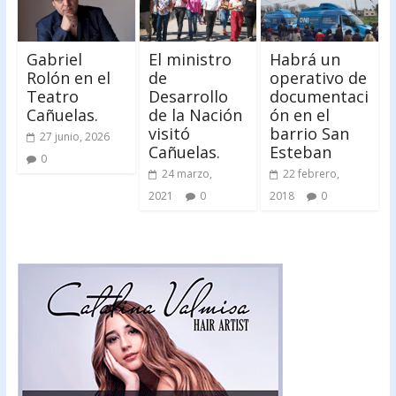
Gabriel
El ministro
Habrá un
Rolón en el
de
operativo de
Teatro
Desarrollo
documentaci
Cañuelas.
de la Nación
ón en el
visitó
barrio San
27 junio, 2026
Cañuelas.
Esteban
0
24 marzo,
22 febrero,
2021
0
2018
0