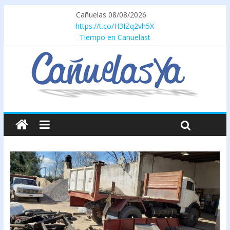
Cañuelas 08/08/2026
https://t.co/H3IZq2vh5X
Tiempo en Canuelast