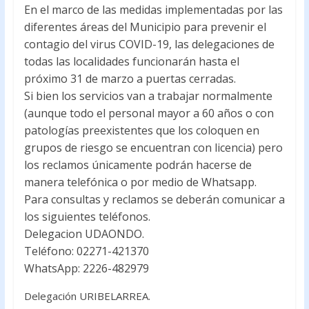
En el marco de las medidas implementadas por las
e
itt
at
diferentes áreas del Municipio para prevenir el
b
er
s
contagio del virus COVID-19, las delegaciones de
o
A
todas las localidades funcionarán hasta el
próximo 31 de marzo a puertas cerradas.
o
p
Si bien los servicios van a trabajar normalmente
k
p
(aunque todo el personal mayor a 60 años o con
patologías preexistentes que los coloquen en
grupos de riesgo se encuentran con licencia) pero
los reclamos únicamente podrán hacerse de
manera telefónica o por medio de Whatsapp.
Para consultas y reclamos se deberán comunicar a
los siguientes teléfonos.
Delegacion UDAONDO.
Teléfono: 02271-421370
WhatsApp: 2226-482979
Delegación URIBELARREA.