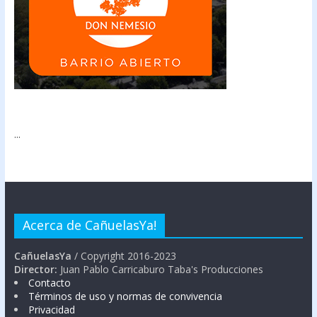
...
Acerca de CañuelasYa!
CañuelasYa
/ Copyright 2016-2023
Director:
Juan Pablo Carricaburo Taba's Producciones
Contacto
Términos de uso y normas de convivencia
Privacidad