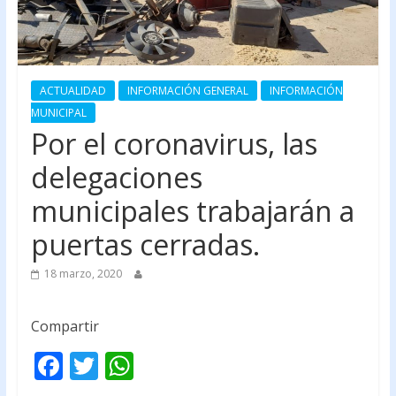
ACTUALIDAD
INFORMACIÓN GENERAL
INFORMACIÓN
MUNICIPAL
Por el coronavirus, las
delegaciones
municipales trabajarán a
puertas cerradas.
18 marzo, 2020
Compartir
F
T
W
ac
w
h