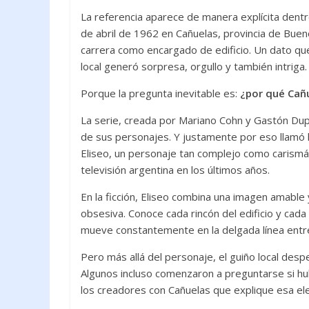
o
A
La referencia aparece de manera explícita dentr
o
p
de abril de 1962 en Cañuelas, provincia de Bue
k
p
carrera como encargado de edificio. Un dato qu
local generó sorpresa, orgullo y también intriga.
Porque la pregunta inevitable es:
¿por qué Cañ
La serie, creada por
Mariano Cohn
y
Gastón Dup
de sus personajes. Y justamente por eso llamó l
Eliseo, un personaje tan complejo como carism
televisión argentina en los últimos años.
En la ficción, Eliseo combina una imagen amable 
obsesiva. Conoce cada rincón del edificio y ca
mueve constantemente en la delgada línea entre 
Pero más allá del personaje, el guiño local desp
Algunos incluso comenzaron a preguntarse si hub
los creadores con Cañuelas que explique esa ele