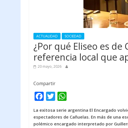
ACTUALIDAD
SOCIEDAD
¿Por qué Eliseo es de 
referencia local que a
20 mayo, 2026
Compartir
F
T
W
ac
w
h
La exitosa serie argentina
El Encargado
volvi
e
itt
at
espectadores de Cañuelas. En más de una es
b
er
s
polémico encargado interpretado por
Guille