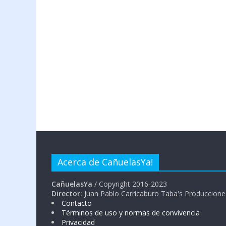
Acerca de CañuelasYa!
CañuelasYa
/ Copyright 2016-2023
Director:
Juan Pablo Carricaburo Taba's Produccione
Contacto
Términos de uso y normas de convivencia
Privacidad