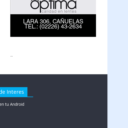
...
de Interes
en tu Android