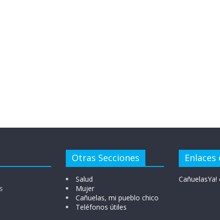
Otras Secciones
Enlaces 
Salud
CañuelasYa! 
s
Mujer
Cañuelas, mi pueblo chico
Teléfonos útiles