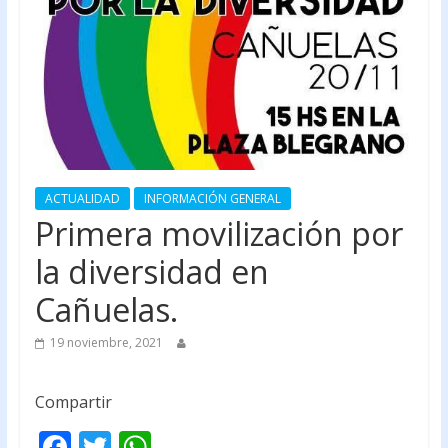
ACTUALIDAD
INFORMACIÓN GENERAL
Primera movilización por
la diversidad en
Cañuelas.
19 noviembre, 2021
Compartir
F
T
W