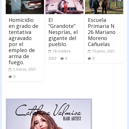
Homicidio
El
Escuela
en grado de
“Grandote”
Primaria N
tentativa
Nesprías, el
26 Mariano
agravado
gigante del
Moreno
por el
pueblo.
Cañuelas
empleo de
18 octubre,
10 junio, 2021
arma de
2023
0
0
fuego.
5 marzo, 2021
0