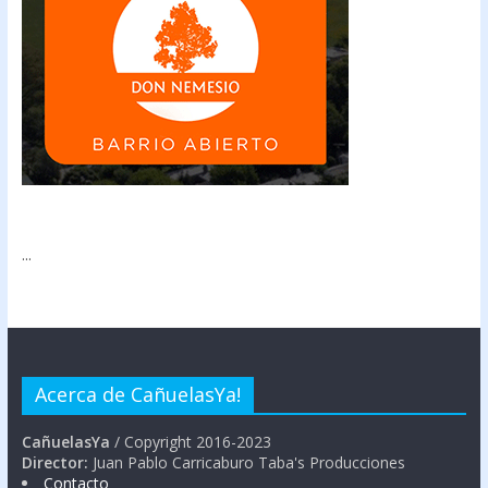
...
Acerca de CañuelasYa!
CañuelasYa
/ Copyright 2016-2023
Director:
Juan Pablo Carricaburo Taba's Producciones
Contacto