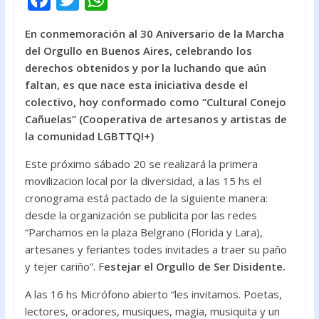
ac
w
h
En conmemoración al 30 Aniversario de la Marcha
e
itt
at
del Orgullo en Buenos Aires, celebrando los
b
er
s
derechos obtenidos y por la luchando que aún
o
A
faltan, es que nace esta iniciativa desde el
colectivo, hoy conformado como “Cultural Conejo
o
p
Cañuelas” (Cooperativa de artesanos y artistas de
k
p
la comunidad LGBTTQI+)
Este próximo sábado 20 se realizará la primera
movilizacion local por la diversidad, a las 15 hs el
cronograma está pactado de la siguiente manera:
desde la organización se publicita por las redes
“Parchamos en la plaza Belgrano (Florida y Lara),
artesanes y feriantes todes invitades a traer su paño
y tejer cariño”. F
estejar el Orgullo de Ser Disidente.
A las 16 hs Micrófono abierto “les invitamos. Poetas,
lectores, oradores, musiques, magia, musiquita y un