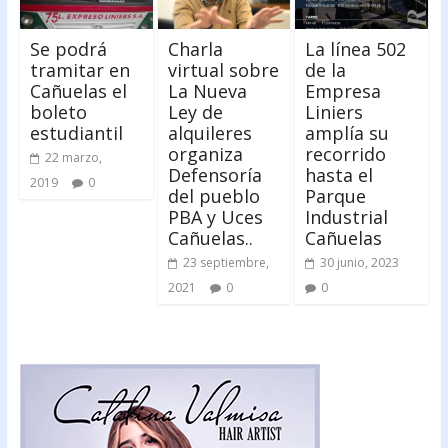
Se podrá
Charla
La línea 502
tramitar en
virtual sobre
de la
Cañuelas el
La Nueva
Empresa
boleto
Ley de
Liniers
estudiantil
alquileres
amplía su
organiza
recorrido
22 marzo,
Defensoría
hasta el
2019
0
del pueblo
Parque
PBA y Uces
Industrial
Cañuelas..
Cañuelas
23 septiembre,
30 junio, 2023
2021
0
0