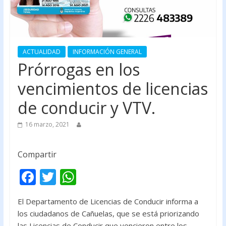
ACTUALIDAD
INFORMACIÓN GENERAL
Prórrogas en los
vencimientos de licencias
de conducir y VTV.
16 marzo, 2021
Compartir
F
T
W
ac
w
h
El Departamento de Licencias de Conducir informa a
e
itt
at
los ciudadanos de Cañuelas, que se está priorizando
b
er
s
las Licencias de Conducir que vencieron entre los