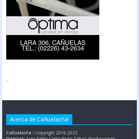
...
Acerca de CañuelasYa!
CañuelasYa
/ Copyright 2016-2023
Director:
Juan Pablo Carricaburo Taba's Producciones