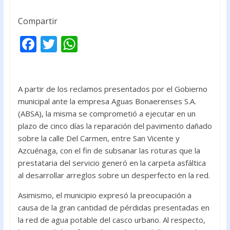
Compartir
F
T
W
ac
w
h
e
itt
at
b
er
s
A partir de los reclamos presentados por el Gobierno
municipal ante la empresa Aguas Bonaerenses S.A.
o
A
(ABSA), la misma se comprometió a ejecutar en un
o
p
plazo de cinco días la reparación del pavimento dañado
k
p
sobre la calle Del Carmen, entre San Vicente y
Azcuénaga, con el fin de subsanar las roturas que la
prestataria del servicio generó en la carpeta asfáltica
al desarrollar arreglos sobre un desperfecto en la red.
Asimismo, el municipio expresó la preocupación a
causa de la gran cantidad de pérdidas presentadas en
la red de agua potable del casco urbano. Al respecto,