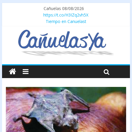
Cañuelas 08/08/2026
https://t.co/H3IZq2vh5X
Tiempo en Canuelast