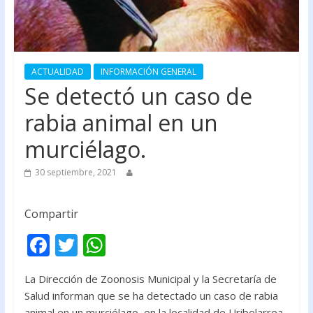
ACTUALIDAD
INFORMACIÓN GENERAL
Se detectó un caso de
rabia animal en un
murciélago.
30 septiembre, 2021
Compartir
F
T
W
ac
w
h
La Dirección de Zoonosis Municipal y la Secretaría de
e
itt
at
Salud informan que se ha detectado un caso de rabia
b
er
s
animal en un murciélago, en la localidad de Uribelarrea.