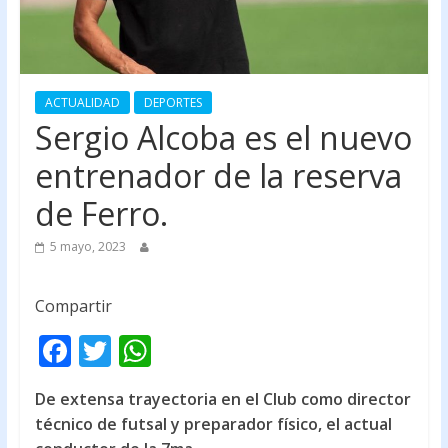
ACTUALIDAD
DEPORTES
Sergio Alcoba es el nuevo
entrenador de la reserva
de Ferro.
5 mayo, 2023
Compartir
F
T
W
ac
w
h
De extensa trayectoria en el Club como director
e
itt
at
técnico de futsal y preparador físico, el actual
b
er
s