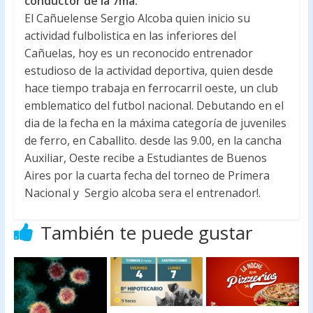
conductor de la 7ma.
o
A
El Cañuelense Sergio Alcoba quien inicio su
actividad fulbolistica en las inferiores del
o
p
Cañuelas, hoy es un reconocido entrenador
k
p
estudioso de la actividad deportiva, quien desde
hace tiempo trabaja en ferrocarril oeste, un club
emblematico del futbol nacional. Debutando en el
dia de la fecha en la máxima categoría de juveniles
de ferro, en Caballito. desde las 9.00, en la cancha
Auxiliar, Oeste recibe a Estudiantes de Buenos
Aires por la cuarta fecha del torneo de Primera
Nacional y Sergio alcoba sera el entrenador!.
También te puede gustar