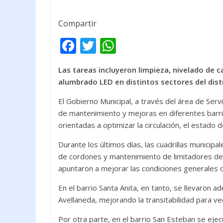
Compartir
F
T
W
ac
w
h
Las tareas incluyeron limpieza, nivelado de c
e
itt
at
alumbrado LED en distintos sectores del distr
b
er
s
El Gobierno Municipal, a través del área de Ser
o
A
de mantenimiento y mejoras en diferentes barrio
o
p
orientadas a optimizar la circulación, el estado 
k
p
Durante los últimos días, las cuadrillas municipa
de cordones y mantenimiento de limitadores de v
apuntaron a mejorar las condiciones generales d
En el barrio Santa Anita, en tanto, se llevaron a
Avellaneda, mejorando la transitabilidad para ve
Por otra parte, en el barrio San Esteban se ejec