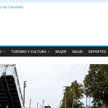
o en Canuelast
D
TURISMO Y CULTURA
MUJER
SALUD
DEPORTES