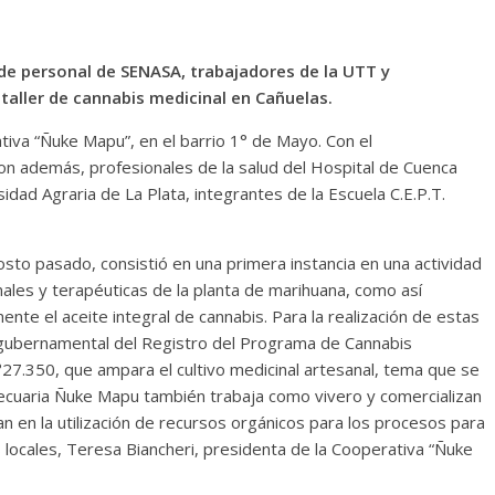
 de personal de SENASA, trabajadores de la UTT y
 taller de cannabis medicinal en Cañuelas.
tiva “Ñuke Mapu”, en el barrio 1° de Mayo. Con el
 además, profesionales de la salud del Hospital de Cuenca
idad Agraria de La Plata, integrantes de la Escuela C.E.P.T.
osto pasado, consistió en una primera instancia en una actividad
nales y terapéuticas de la planta de marihuana, como así
ente el aceite integral de cannabis. Para la realización de estas
n gubernamental del Registro del Programa de Cannabis
7.350, que ampara el cultivo medicinal artesanal, tema que se
ecuaria Ñuke Mapu también trabaja como vivero y comercializan
n en la utilización de recursos orgánicos para los procesos para
os locales, Teresa Biancheri, presidenta de la Cooperativa “Ñuke