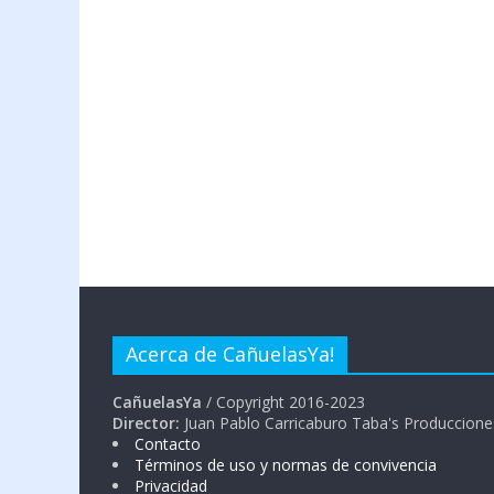
Acerca de CañuelasYa!
CañuelasYa
/ Copyright 2016-2023
Director:
Juan Pablo Carricaburo Taba's Produccione
Contacto
Términos de uso y normas de convivencia
Privacidad