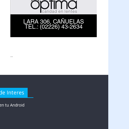
...
de Interes
en tu Android