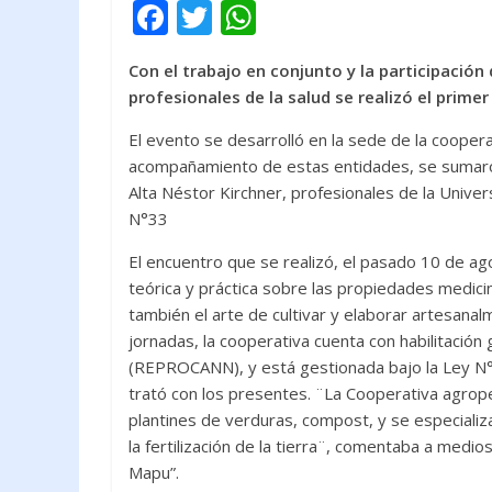
F
T
W
ac
w
h
Con el trabajo en conjunto y la participación
e
itt
at
profesionales de la salud se realizó el primer
b
er
s
El evento se desarrolló en la sede de la coopera
o
A
acompañamiento de estas entidades, se sumaron
o
p
Alta Néstor Kirchner, profesionales de la Univers
k
p
N°33
El encuentro que se realizó, el pasado 10 de ag
teórica y práctica sobre las propiedades medici
también el arte de cultivar y elaborar artesanalm
jornadas, la cooperativa cuenta con habilitació
(REPROCANN), y está gestionada bajo la Ley N°2
trató con los presentes. ¨La Cooperativa agrop
plantines de verduras, compost, y se especializa
la fertilización de la tierra¨, comentaba a medi
Mapu”.