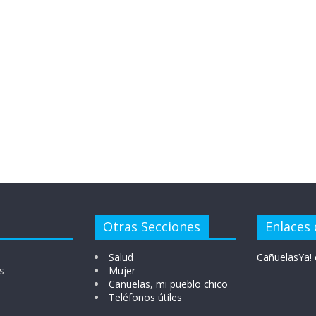
Otras Secciones
Enlaces 
Salud
CañuelasYa! 
s
Mujer
Cañuelas, mi pueblo chico
Teléfonos útiles