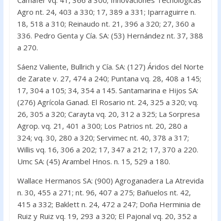
Camafer vq. 41, 366 a 300; Innovaciones Tecnológicas
Agro nt. 24, 403 a 330; 17, 389 a 331; Iparraguirre n.
18, 518 a 310; Reinaudo nt. 21, 396 a 320; 27, 360 a
336. Pedro Genta y Cía. SA: (53) Hernández nt. 37, 388
a 270.
Sáenz Valiente, Bullrich y Cía. SA: (127) Áridos del Norte
de Zarate v. 27, 474 a 240; Puntana vq. 28, 408 a 145;
17, 304 a 105; 34, 354 a 145. Santamarina e Hijos SA:
(276) Agrícola Ganad. El Rosario nt. 24, 325 a 320; vq.
26, 305 a 320; Carayta vq. 20, 312 a 325; La Sorpresa
Agrop. vq. 21, 401 a 300; Los Patrios nt. 20, 280 a
324; vq. 30, 280 a 320; Servimec nt. 40, 378 a 317;
Willis vq. 16, 306 a 202; 17, 347 a 212; 17, 370 a 220.
Umc SA: (45) Arambel Hnos. n. 15, 529 a 180.
Wallace Hermanos SA: (900) Agroganadera La Atrevida
n. 30, 455 a 271; nt. 96, 407 a 275; Bañuelos nt. 42,
415 a 332; Baklett n. 24, 472 a 247; Doña Herminia de
Ruiz y Ruiz vq. 19, 293 a 320; El Pajonal vq. 20, 352 a