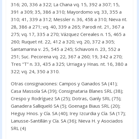
316; 20, 336 a 322; La Chana vq. 15, 392 a 307; 15,
391 a 309; 35, 386 a 310; Mayordomo vq. 33, 355 a
310; 41, 339 a 312; Messler n. 36, 458 a 310; Nieva nt.
28, 386 a 271; vq. 40, 339 a 265; Parodi nt. 21, 367 a
275; vq. 17, 335 a 270; Vázquez Cereales n. 15, 465 a
260; Ruquet nt. 22, 412 a 320; vq. 20, 372 a 305;
Santamarina v. 25, 545 a 245; Schiavoni n. 23, 552 a
251; Suc. Pecorena vq. 22, 367 a 260; 19, 342 a 270;
Tres “T” n. 33, 435 a 325; Urriaga y Hnas. nt. 16, 380 a
322; vq. 24, 350 a 310.
Otras consignaciones: Campos y Ganados SA (41);
Casa Massola SA (39); Consignataria Blanes SRL (38);
Crespo y Rodríguez SA (25); Dotras, Ganly SRL (75);
Ganadera Salliqueló SA (5); Goenaga Biaus SRL (20);
Heguy Hnos. y Cía. SA (40); Irey Izcurdia y Cía. SA (17);
Lanusse-Santillán y Cía. SA (36); Nieva H. y Asociados
SRL (4)