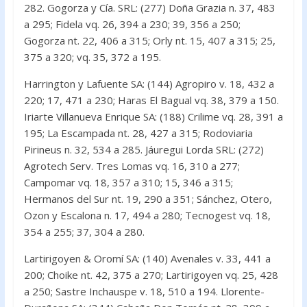
282. Gogorza y Cía. SRL: (277) Doña Grazia n. 37, 483
a 295; Fidela vq. 26, 394 a 230; 39, 356 a 250;
Gogorza nt. 22, 406 a 315; Orly nt. 15, 407 a 315; 25,
375 a 320; vq. 35, 372 a 195.
Harrington y Lafuente SA: (144) Agropiro v. 18, 432 a
220; 17, 471 a 230; Haras El Bagual vq. 38, 379 a 150.
Iriarte Villanueva Enrique SA: (188) Crilime vq. 28, 391 a
195; La Escampada nt. 28, 427 a 315; Rodoviaria
Pirineus n. 32, 534 a 285. Jáuregui Lorda SRL: (272)
Agrotech Serv. Tres Lomas vq. 16, 310 a 277;
Campomar vq. 18, 357 a 310; 15, 346 a 315;
Hermanos del Sur nt. 19, 290 a 351; Sánchez, Otero,
Ozon y Escalona n. 17, 494 a 280; Tecnogest vq. 18,
354 a 255; 37, 304 a 280.
Lartirigoyen & Oromí SA: (140) Avenales v. 33, 441 a
200; Choike nt. 42, 375 a 270; Lartirigoyen vq. 25, 428
a 250; Sastre Inchauspe v. 18, 510 a 194. Llorente-