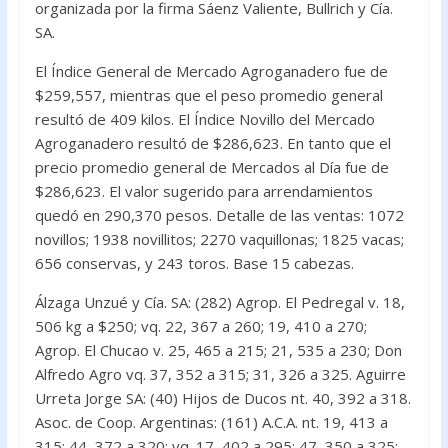
organizada por la firma Sáenz Valiente, Bullrich y Cía.
SA.
El Índice General de Mercado Agroganadero fue de
$259,557, mientras que el peso promedio general
resultó de 409 kilos. El Índice Novillo del Mercado
Agroganadero resultó de $286,623. En tanto que el
precio promedio general de Mercados al Día fue de
$286,623. El valor sugerido para arrendamientos
quedó en 290,370 pesos. Detalle de las ventas: 1072
novillos; 1938 novillitos; 2270 vaquillonas; 1825 vacas;
656 conservas, y 243 toros. Base 15 cabezas.
Álzaga Unzué y Cía. SA: (282) Agrop. El Pedregal v. 18,
506 kg a $250; vq. 22, 367 a 260; 19, 410 a 270;
Agrop. El Chucao v. 25, 465 a 215; 21, 535 a 230; Don
Alfredo Agro vq. 37, 352 a 315; 31, 326 a 325. Aguirre
Urreta Jorge SA: (40) Hijos de Ducos nt. 40, 392 a 318.
Asoc. de Coop. Argentinas: (161) A.C.A. nt. 19, 413 a
315; 44, 372 a 320; vq. 17, 402 a 295; 47, 350 a 325;