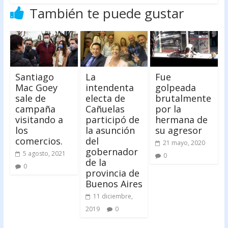
También te puede gustar
Santiago
La
Fue
Mac Goey
intendenta
golpeada
sale de
electa de
brutalmente
campaña
Cañuelas
por la
visitando a
participó de
hermana de
los
la asunción
su agresor
comercios.
del
21 mayo, 2020
gobernador
5 agosto, 2021
0
de la
0
provincia de
Buenos Aires
11 diciembre,
2019
0