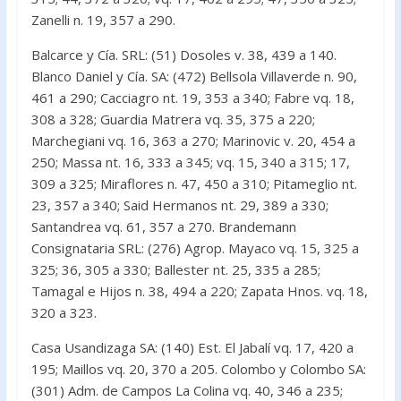
Zanelli n. 19, 357 a 290.
Balcarce y Cía. SRL: (51) Dosoles v. 38, 439 a 140.
Blanco Daniel y Cía. SA: (472) Bellsola Villaverde n. 90,
461 a 290; Cacciagro nt. 19, 353 a 340; Fabre vq. 18,
308 a 328; Guardia Matrera vq. 35, 375 a 220;
Marchegiani vq. 16, 363 a 270; Marinovic v. 20, 454 a
250; Massa nt. 16, 333 a 345; vq. 15, 340 a 315; 17,
309 a 325; Miraflores n. 47, 450 a 310; Pitameglio nt.
23, 357 a 340; Said Hermanos nt. 29, 389 a 330;
Santandrea vq. 61, 357 a 270. Brandemann
Consignataria SRL: (276) Agrop. Mayaco vq. 15, 325 a
325; 36, 305 a 330; Ballester nt. 25, 335 a 285;
Tamagal e Hijos n. 38, 494 a 220; Zapata Hnos. vq. 18,
320 a 323.
Casa Usandizaga SA: (140) Est. El Jabalí vq. 17, 420 a
195; Maillos vq. 20, 370 a 205. Colombo y Colombo SA:
(301) Adm. de Campos La Colina vq. 40, 346 a 235;