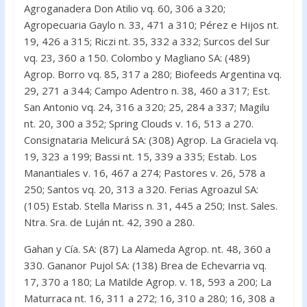
Agroganadera Don Atilio vq. 60, 306 a 320;
Agropecuaria Gaylo n. 33, 471 a 310; Pérez e Hijos nt.
19, 426 a 315; Riczi nt. 35, 332 a 332; Surcos del Sur
vq. 23, 360 a 150. Colombo y Magliano SA: (489)
Agrop. Borro vq. 85, 317 a 280; Biofeeds Argentina vq.
29, 271 a 344; Campo Adentro n. 38, 460 a 317; Est.
San Antonio vq. 24, 316 a 320; 25, 284 a 337; Magilu
nt. 20, 300 a 352; Spring Clouds v. 16, 513 a 270.
Consignataria Melicurá SA: (308) Agrop. La Graciela vq.
19, 323 a 199; Bassi nt. 15, 339 a 335; Estab. Los
Manantiales v. 16, 467 a 274; Pastores v. 26, 578 a
250; Santos vq. 20, 313 a 320. Ferias Agroazul SA:
(105) Estab. Stella Mariss n. 31, 445 a 250; Inst. Sales.
Ntra. Sra. de Luján nt. 42, 390 a 280.
Gahan y Cía. SA: (87) La Alameda Agrop. nt. 48, 360 a
330. Gananor Pujol SA: (138) Brea de Echevarria vq.
17, 370 a 180; La Matilde Agrop. v. 18, 593 a 200; La
Maturraca nt. 16, 311 a 272; 16, 310 a 280; 16, 308 a