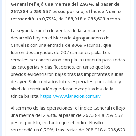
e
itt
at
General reflejó una merma del 2,93%, al pasar de
b
er
s
267,384 a 259,557 pesos por kilo; el Índice Novillo
o
A
retrocedió un 0,79%, de 288,918 a 286,623 pesos.
o
p
La segunda rueda de ventas de la semana se
k
p
desarrolló hoy en el Mercado Agroganadero de
Cañuelas con una entrada de 8069 vacunos, que
fueron descargados de 207 camiones jaula. Los
remates se concertaron con plaza tranquila para todas
las categorías y clasificaciones, en tanto que los
precios evidenciaron bajas tras las importantes subas
de ayer. Solo contados lotes especiales por calidad y
nivel de terminación quedaron exceptuados de la
tónica bajista.
https://www.lanacion.com.ar/
Al término de las operaciones, el Índice General reflejó
una merma del 2,93%, al pasar de 267,384 a 259,557
pesos por kilo, en tanto que el Índice Novillo
retrocedió un 0,79%, tras variar de 288,918 a 286,623