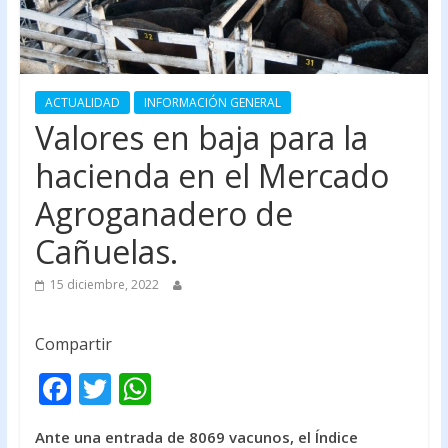
ACTUALIDAD
INFORMACIÓN GENERAL
Valores en baja para la
hacienda en el Mercado
Agroganadero de
Cañuelas.
15 diciembre, 2022
Compartir
F
T
W
ac
w
h
Ante una entrada de 8069 vacunos, el Índice