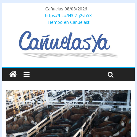
Cañuelas 08/08/2026
https://t.co/H3IZq2vh5X
Tiempo en Canuelast