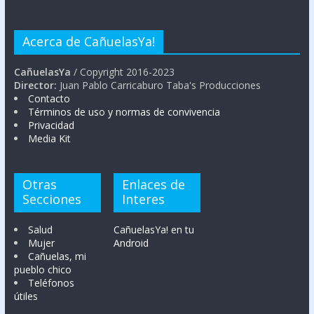
Acerca de CañuelasYa!
CañuelasYa
/ Copyright 2016-2023
Director:
Juan Pablo Carricaburo Taba's Producciones
Contacto
Términos de uso y normas de convivencia
Privacidad
Media Kit
Otras
Enlaces de
Secciones
Interes
Salud
CañuelasYa! en tu
Mujer
Android
Cañuelas, mi
pueblo chico
Teléfonos
útiles