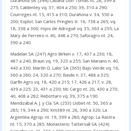
Durañona SA: (344) Cabaña Don Tomás nt. 28, 399 a
275; Caldentey vq. 37, 404 a 250; 39, 310 a 290;
Courreges nt. 15, 415 a 310; Durañona v. 34, 550 a
200; Explot. San Carlos Pringles tr. 16, 738 a 265; vq.
18, 338 a 300; Hijos de Adrogué vq. 35, 363 a 255; La
Mary de Ferreiro n. 40, 448 a 270; Saforagro nt. 24,
390 a 240.
Madelan SA: (247) Agro Birken v. 17, 437 a 230; 18,
487 a 240; Braun vq. 19, 323 a 255; San Mariano n. 40,
443 a 330. Martín G. Lalor SA: (365) Bajo Verde vq. 16,
360 a 260; 24, 320 a 270; Basile n. 37, 488 a 325;
Garfín Agro vq. 18, 420 a 215; 17, 426 a 217; v. 28,
439 a 225; 23, 431 a 230; Mc Cargo nt. 20, 430 a 270;
40, 408 a 282; Rebottaro vq. 39, 375 a 190.
Mendizábal A. J. y Cía. SA: (253) Llobet nt. 50, 365 a
285; 19, 344 a 290; Km389 nt. 26, 390 a 320; La
Argentina Agrop. nt. 19, 399 a 280; Agrop. La Rastra
nt. 15, 370 a 285. Monasterio Tattersall SA: (424)