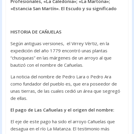
b
er
s
Profesionales, «La Caledonia»; «La Martona»;
o
A
«Estancia San Martín». El Escudo y su significado
o
p
k
p
HISTORIA DE CAÑUELAS
Según antiguas versiones, el Virrey Vèrtiz, en la
expedición del año 1779 encontró unas plantas
“chusqueas” en las márgenes de un arroyo al que
bautizó con el nombre de Cañuelas.
La noticia del nombre de Pedro Lara o Pedro Ara
como fundador del pueblo es, que era poseedor de
unas tierras, de las cuales cedió un área que segregó
de ellas.
El pago de Las Cañuelas y el origen del nombre:
El eje de este pago ha sido el arroyo Cañuelas que
desagua en el río La Matanza. El testimonio más