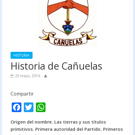
HISTORIA
Historia de Cañuelas
25 mayo, 2016
Compartir
F
T
W
ac
w
h
Origen del nombre. Las tierras y sus títulos
e
itt
at
primitivos. Primera autoridad del Partido. Primeros