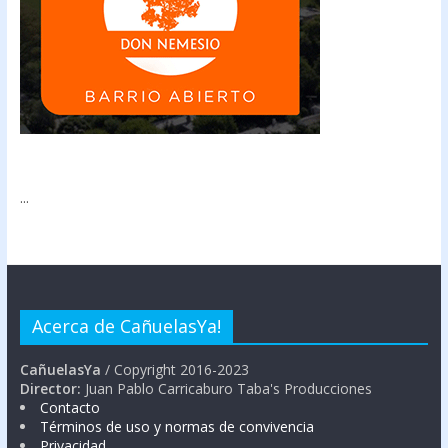
...
Acerca de CañuelasYa!
CañuelasYa
/ Copyright 2016-2023
Director:
Juan Pablo Carricaburo Taba's Producciones
Contacto
Términos de uso y normas de convivencia
Privacidad