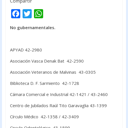
Compartir
F
T
W
ac
w
h
No gubernamentales.
e
itt
at
b
er
s
o
A
APYAD 42-2980
o
p
Asociación Vasca Denak Bat 42-2590
k
p
Asociación Veteranos de Malvinas 43-0305
Biblioteca D. F. Sarmiento 42-1728
Cámara Comercial e Industrial 42-1421 / 43-2460
Centro de Jubilados Raúl Tito Garavaglia 43-1399
Círculo Médico 42-1358 / 42-3409
Circulo Odontológico 43-1899