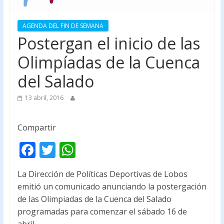
AGENDA DEL FIN DE SEMANA
Postergan el inicio de las
Olimpíadas de la Cuenca
del Salado
13 abril, 2016
Compartir
F
T
W
ac
w
h
La Dirección de Políticas Deportivas de Lobos
e
itt
at
emitió un comunicado anunciando la postergación
b
er
s
de las Olimpiadas de la Cuenca del Salado
o
A
programadas para comenzar el sábado 16 de