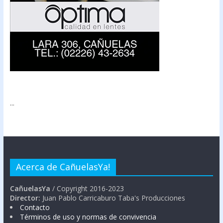
...
Acerca de CañuelasYa!
CañuelasYa
/ Copyright 2016-2023
Director:
Juan Pablo Carricaburo Taba's Producciones
Contacto
Términos de uso y normas de convivencia