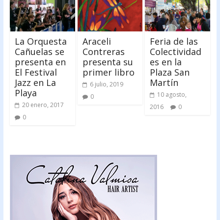
La Orquesta
Araceli
Feria de las
Cañuelas se
Contreras
Colectividad
presenta en
presenta su
es en la
El Festival
primer libro
Plaza San
Jazz en La
Martín
6 julio, 2019
Playa
10 agosto,
0
20 enero, 2017
2016
0
0