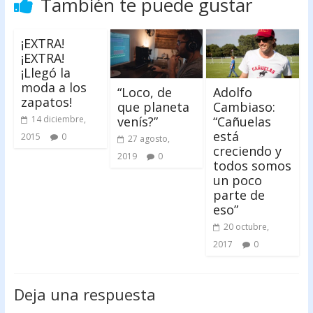
También te puede gustar
¡EXTRA!
¡EXTRA!
¡Llegó la
moda a los
“Loco, de
Adolfo
zapatos!
que planeta
Cambiaso:
venís?”
“Cañuelas
14 diciembre,
está
2015
0
27 agosto,
creciendo y
2019
0
todos somos
un poco
parte de
eso”
20 octubre,
2017
0
Deja una respuesta