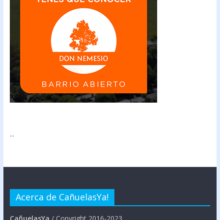
...
Acerca de CañuelasYa!
CañuelasYa
/ Copyright 2016-2023