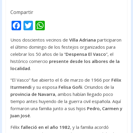
Compartir
F
T
W
ac
w
h
Unos doscientos vecinos de
Villa Adriana
participaron
e
itt
at
el último domingo de los festejos organizados para
b
er
s
celebrar los 50 años de la “
Despensa El Vasco
”, el
o
A
histórico comercio
presente desde los albores de la
localidad
.
o
p
k
p
“El Vasco” fue abierto el 6 de marzo de 1966 por
Félix
Iturmendi
y su esposa
Felisa Goñi
. Oriundos de la
provincia de Navarra
, ambos habían llegado poco
tiempo antes huyendo de la guerra civil española. Aquí
formaron una familia junto a sus hijos
Pedro, Carmen y
Juan José
.
Félix
falleció en el año 1982
, y la familia acordó