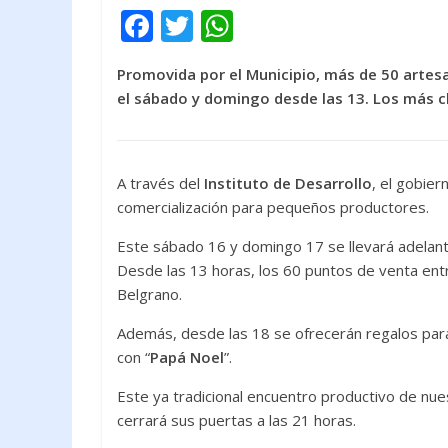
F
T
W
ac
w
h
Promovida por el Municipio, más de 50 artes
e
itt
at
el sábado y domingo desde las 13. Los más c
b
er
s
o
A
o
p
A través del
Instituto de Desarrollo
, el gobie
k
p
comercialización para pequeños productores.
Este sábado 16 y domingo 17 se llevará adelan
Desde las 13 horas, los 60 puntos de venta entr
Belgrano.
Además, desde las 18 se ofrecerán regalos para 
con “
Papá Noel
”.
Este ya tradicional encuentro productivo de nue
cerrará sus puertas a las 21 horas.