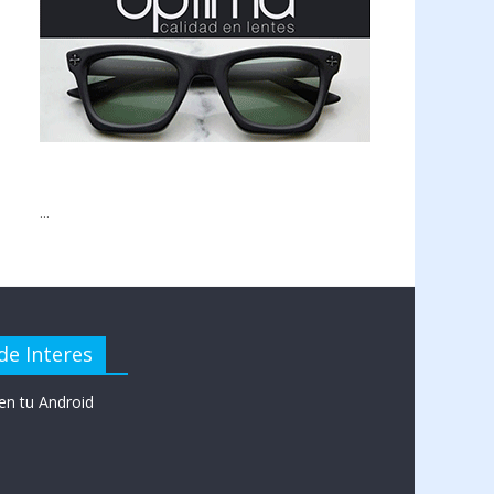
...
de Interes
en tu Android