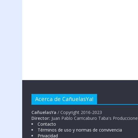
Acerca de CañuelasYa!
CañuelasYa
/ Copyright 2016-2023
Director:
Juan Pablo Carricaburo Taba's Produccione
Contacto
Términos de uso y normas de convivencia
Privacidad