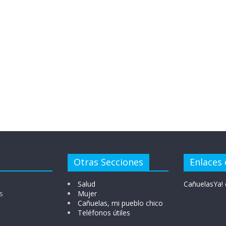
Otras Secciones
Enlaces 
Salud
CañuelasYa! 
s
Mujer
Cañuelas, mi pueblo chico
Teléfonos útiles