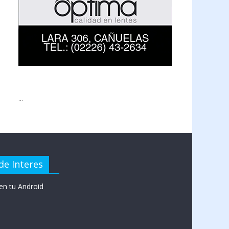
...
de Interes
en tu Android