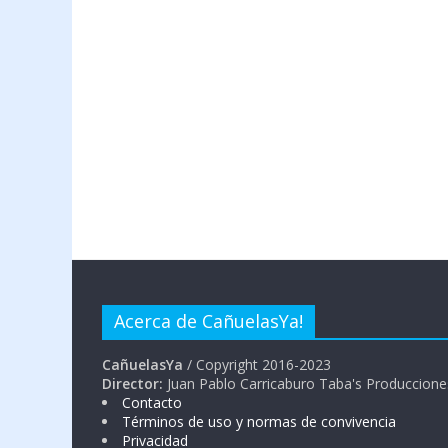
Acerca de CañuelasYa!
CañuelasYa
/ Copyright 2016-2023
Director:
Juan Pablo Carricaburo Taba's Produccione
Contacto
Términos de uso y normas de convivencia
Privacidad