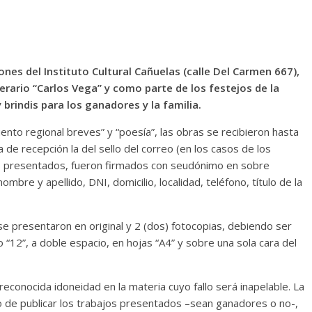
ones del Instituto Cultural Cañuelas (calle Del Carmen 667),
rario “Carlos Vega” y como parte de los festejos de la
 brindis para los ganadores y la familia.
nto regional breves” y “poesía”, las obras se recibieron hasta
de recepción la del sello del correo (en los casos de los
os presentados, fueron firmados con seudónimo en sobre
mbre y apellido, DNI, domicilio, localidad, teléfono, título de la
se presentaron en original y 2 (dos) fotocopias, debiendo ser
o “12”, a doble espacio, en hojas “A4” y sobre una sola cara del
econocida idoneidad en la materia cuyo fallo será inapelable. La
o de publicar los trabajos presentados –sean ganadores o no-,