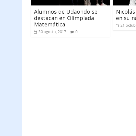
Alumnos de Udaondo se
Nicolás
destacan en Olimpíada
en su n
Matemática
21 octub
30 agosto, 2017
0