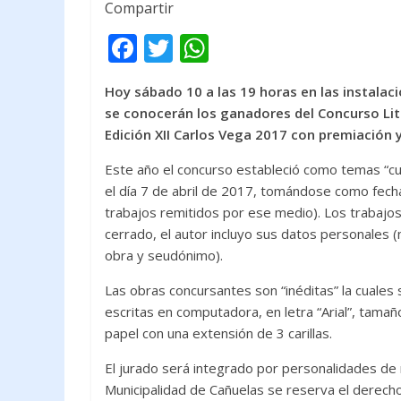
Compartir
F
T
W
ac
w
h
Hoy sábado 10 a las 19 horas en las instalaci
e
itt
at
se conocerán los ganadores del Concurso Lite
b
er
s
Edición XII Carlos Vega 2017 con premiación y
o
A
Este año el concurso estableció como temas “cue
o
p
el día 7 de abril de 2017, tomándose como fecha 
k
p
trabajos remitidos por ese medio). Los trabaj
cerrado, el autor incluyo sus datos personales (no
obra y seudónimo).
Las obras concursantes son “inéditas” la cuales 
escritas en computadora, en letra “Arial”, tamañ
papel con una extensión de 3 carillas.
El jurado será integrado por personalidades de r
Municipalidad de Cañuelas se reserva el derech