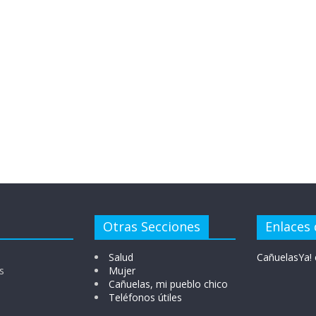
Otras Secciones
Enlaces 
Salud
CañuelasYa! 
s
Mujer
Cañuelas, mi pueblo chico
Teléfonos útiles