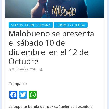
AGENDA DEL FIN DE SEMANA
TURISMO Y CULTURA
Malobueno se presenta
el sábado 10 de
diciembre en el 12 de
Octubre
9 diciembre, 2016
Compartir
F
T
W
ac
w
h
La popular banda de rock cañuelense despide el