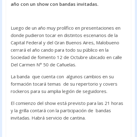
e
itt
at
año con un show con bandas invitadas.
b
er
s
o
A
o
p
Luego de un año muy prolífico en presentaciones en
donde pudieron tocar en distintos escenarios de la
k
p
Capital Federal y del Gran Buenos Aires, Malobueno
cerrará el año cando para todo su público en la
Sociedad de fomento 12 de Octubre ubicado en calle
Del Carmen N° 50 de Cañuelas.
La banda que cuenta con algunos cambios en su
formación tocará temas de su repertorio y covers
rockeros para su amplia legión de seguidores.
El comienzo del show está previsto para las 21 horas
y la grilla contará con la participación de bandas
invitadas. Habrá servicio de cantina.