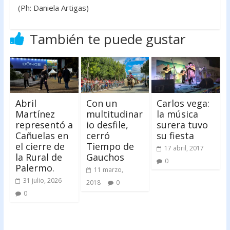
(Ph: Daniela Artigas)
También te puede gustar
Abril
Con un
Carlos vega:
Martínez
multitudinar
la música
representó a
io desfile,
surera tuvo
Cañuelas en
cerró
su fiesta
el cierre de
Tiempo de
17 abril, 2017
la Rural de
Gauchos
0
Palermo.
11 marzo,
31 julio, 2026
2018
0
0