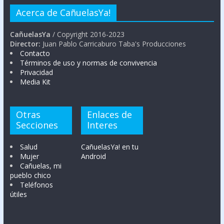
Acerca de CañuelasYa!
CañuelasYa
/ Copyright 2016-2023
Director:
Juan Pablo Carricaburo Taba's Producciones
Contacto
Términos de uso y normas de convivencia
Privacidad
Media Kit
Otras
Enlaces de
Secciones
Interes
Salud
CañuelasYa! en tu
Mujer
Android
Cañuelas, mi
pueblo chico
Teléfonos
útiles