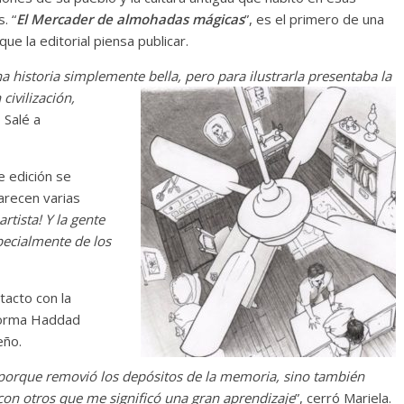
s. “
El Mercader de almohadas mágicas
”, es el primero de una
que la editorial piensa publicar.
a historia simplemente bella, pero para ilustrarla presentaba la
civilización,
ó Salé a
e edición se
parecen varias
rtista! Y la gente
pecialmente de los
tacto con la
 forma Haddad
eño.
 porque removió los depósitos de la memoria, sino también
con otros que me significó una gran aprendizaje
”, cerró Mariela.