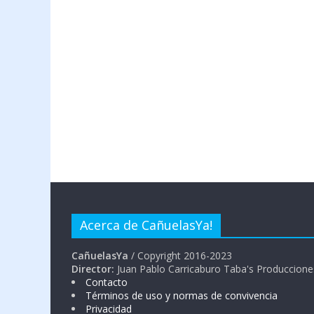
Acerca de CañuelasYa!
CañuelasYa
/ Copyright 2016-2023
Director:
Juan Pablo Carricaburo Taba's Produccione
Contacto
Términos de uso y normas de convivencia
Privacidad