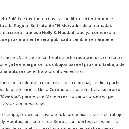
ela Salé fue invitada a ilustrar un libro recientemente
lta a la Página. Se trata de “El Mercader de almohadas
la escritora libanesa Nelly S. Haddad, que ya comenzó a
 y que próximamente será publicado también en árabe e
el mismo, Salé aportó un total de ocho ilustraciones, con tanto
 que ya
le encargaron los dibujos para el próximo trabajo de
sma autora
que entrará pronto en edición.
tacto de la talentosa dibujante con la editorial, se dio a partir
edido que le hiciera
Nelia Curone
para que ilustrara su propio
“
Viviendo
”, para el que Mariela realizó varios bocetos que
 vistos por la editorial.
o tiempo, recibió una invitación: le proponían ilustrar el trabajo
lly Haddad
, una autora de
Beirut
, con fuertes raíces en las
ciones de su pueblo y la cultura antigua que habitó en esas