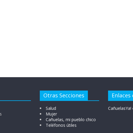
Otras Secciones
Enlaces 
Salud
CañuelasYa! 
s
Mujer
Cañuelas, mi pueblo chico
Teléfonos útiles