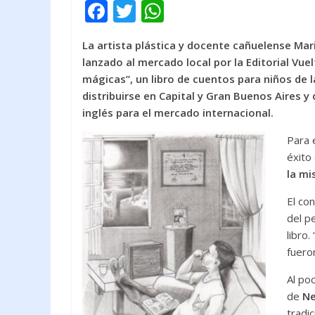
F
T
W
ac
w
h
La artista plástica y docente cañuelense Mari
e
itt
at
lanzado al mercado local por la Editorial Vue
b
er
s
mágicas”, un libro de cuentos para niños de 
o
A
distribuirse en Capital y Gran Buenos Aires
inglés para el mercado internacional.
o
p
k
p
Para 
éxito
la mi
El con
del p
libro. 
fueron
Al poc
de
Ne
tradi