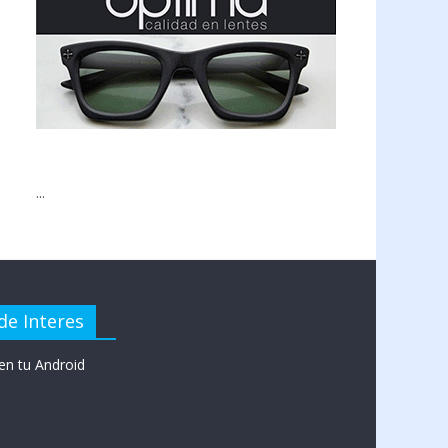
...
de Interes
en tu Android