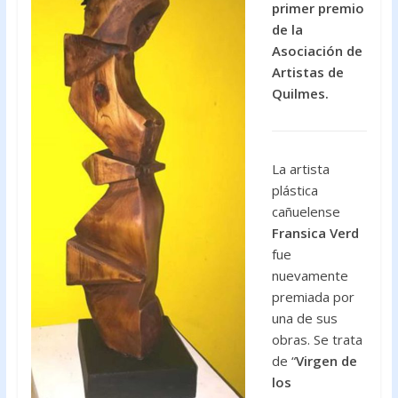
primer premio
o
p
de la
k
p
Asociación de
Artistas de
Quilmes.
La artista
plástica
cañuelense
Fransica Verd
fue
nuevamente
premiada por
una de sus
obras. Se trata
de “
Virgen de
los