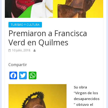
TURISMO Y CULTURA
Premiaron a Francisca
Verd en Quilmes
10 julio, 2018
Compartir
F
T
W
ac
w
h
Su obra
e
itt
at
“Virgen de los
b
er
s
desaparecidos
o
A
” obtuvo el