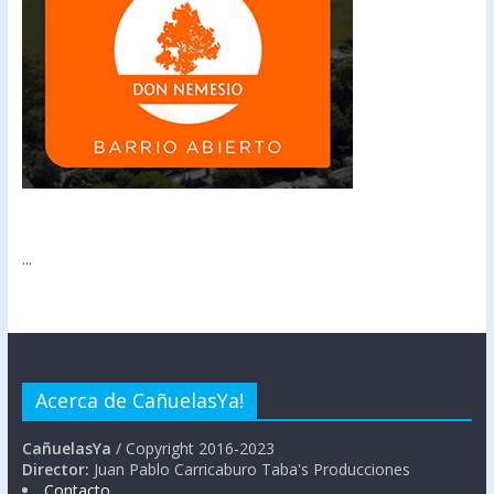
...
Acerca de CañuelasYa!
CañuelasYa
/ Copyright 2016-2023
Director:
Juan Pablo Carricaburo Taba's Producciones
Contacto