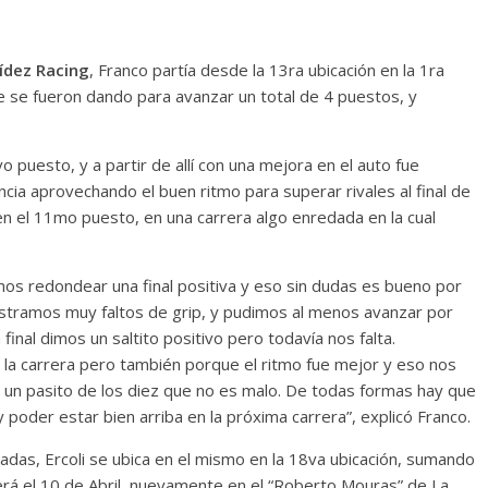
ídez Racing
, Franco partía desde la 13ra ubicación en la 1ra
ue se fueron dando para avanzar un total de 4 puestos, y
o puesto, y a partir de allí con una mejora en el auto fue
ia aprovechando el buen ritmo para superar rivales al final de
a en el 11mo puesto, en una carrera algo enredada en la cual
mos redondear una final positiva y eso sin dudas es bueno por
ostramos muy faltos de grip, y pudimos al menos avanzar por
final dimos un saltito positivo pero todavía nos falta.
a carrera pero también porque el ritmo fue mejor y eso nos
 un pasito de los diez que no es malo. De todas formas hay que
 poder estar bien arriba en la próxima carrera”, explicó Franco.
das, Ercoli se ubica en el mismo en la 18va ubicación, sumando
erá el 10 de Abril, nuevamente en el “Roberto Mouras” de La