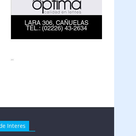
...
de Interes