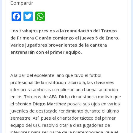
Compartir
F
T
W
ac
w
h
Los trabajos previos a la reanudación del Torneo
e
itt
at
de Primera C darán comienzo el jueves 5 de Enero.
b
er
s
Varios jugadores provenientes de la cantera
o
A
entrenarán con el primer equipo.
o
p
k
p
A la par del excelente año que tuvo el fútbol
profesional de la institución albirroja, las divisiones
inferiores tamberas cumplieron una buena actuación
en los Torneos de AFA. Dicha circunstancia motivó que
el
técnico Diego Martínez
posara sus ojos en varios
juveniles de destacado rendimiento durante el último
semestre. Así pues el orientador táctico del primer
equipo del CFC resolvió citar a diez jugadores de
inferiores para ser parte de la pretemporada que el