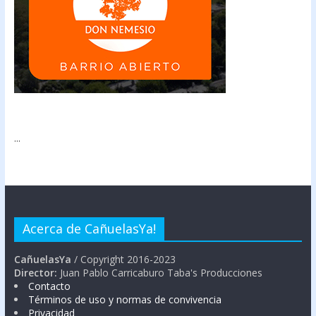
...
Acerca de CañuelasYa!
CañuelasYa
/ Copyright 2016-2023
Director:
Juan Pablo Carricaburo Taba's Producciones
Contacto
Términos de uso y normas de convivencia
Privacidad