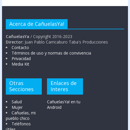
Acerca de CañuelasYa!
CañuelasYa
/ Copyright 2016-2023
Director:
Juan Pablo Carricaburo Taba's Producciones
Contacto
Términos de uso y normas de convivencia
Privacidad
Media Kit
Otras
Enlaces de
Secciones
Interes
Salud
CañuelasYa! en tu
Mujer
Android
Cañuelas, mi
pueblo chico
Teléfonos
útiles