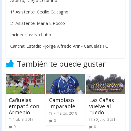
Arbitro; Diego Colombo
1º Asistente; Cecilio Calcagno
2º Asistente; Maria E.Rocco
Incidencias: No hubo
Cancha; Estadio «Jorge Alfredo Arín» Cañuelas FC
También te puede gustar
Cañuelas
Cambiaso
Las Cañas
empató con
imparable
vuelve al
Armenio
ruedo.
7 marzo, 2018
1 abril, 2017
30 julio, 2021
0
0
0