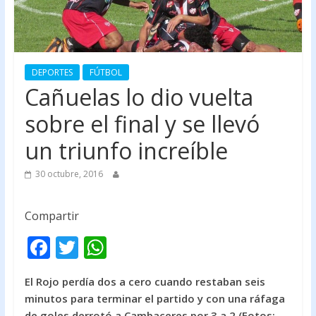
DEPORTES
FÚTBOL
Cañuelas lo dio vuelta
sobre el final y se llevó
un triunfo increíble
30 octubre, 2016
Compartir
F
T
W
ac
w
h
El Rojo perdía dos a cero cuando restaban seis
e
itt
at
minutos para terminar el partido y con una ráfaga
b
er
s
de goles derrotó a Cambaceres por 3 a 2 (Fotos: