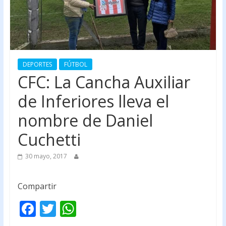
DEPORTES
FÚTBOL
CFC: La Cancha Auxiliar
de Inferiores lleva el
nombre de Daniel
Cuchetti
30 mayo, 2017
Compartir
F
T
W
ac
w
h