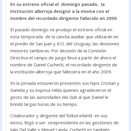
En su estreno oficial el domingo pasado, la
e
itt
at
Institución albirroja designó a la misma con el
b
er
s
nombre del recordado dirigente fallecido en 2009.
o
A
El pasado domingo se produjo el estreno oficial en
o
p
esta temporada de la cancha auxiliar que utilizarán en
k
p
el predio de San Juan y R.O. del Uruguay, las divisiones
menores tamberas. Por decisión de la Comisión
Directiva el campo de juego lleva a partir de ahora el
nombre de Daniel Cuchetti, el recordado dirigente de
la institución albirroja que falleciera en el año 2009.
En la jornada estuvieron presentes sus hijos Cristian y
Daniela y su esposa Hilda quienes agradecieron el
gesto de las autoridades del club al que Daniel le
brindó largas horas de su tiempo.
Colaborador y dirigente del fútbol infantil en sus
inicios, llegó a ser vicepresidente en las gestiones de
Julio Del Valle y Miguel Landa. Cuchetti es también