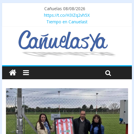
Cañuelas 08/08/2026
https://t.co/H3IZq2vh5X
Tiempo en Canuelast