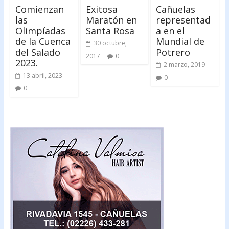
Comienzan
Exitosa
Cañuelas
las
Maratón en
representad
Olimpíadas
Santa Rosa
a en el
de la Cuenca
Mundial de
30 octubre,
del Salado
Potrero
2017
0
2023.
2 marzo, 2019
13 abril, 2023
0
0