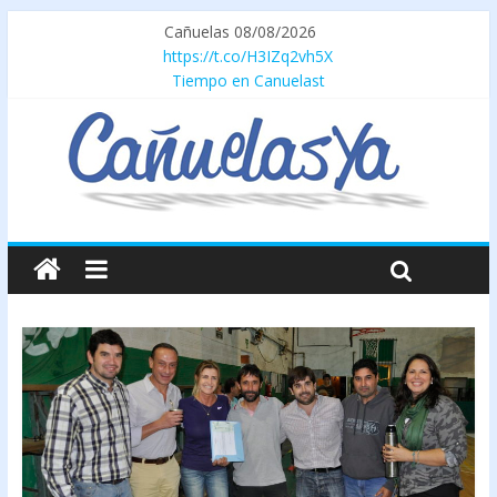
Cañuelas 08/08/2026
https://t.co/H3IZq2vh5X
Tiempo en Canuelast