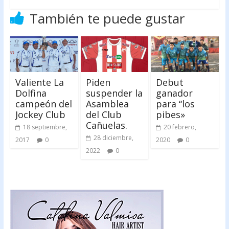
También te puede gustar
Valiente La
Piden
Debut
Dolfina
suspender la
ganador
campeón del
Asamblea
para “los
Jockey Club
del Club
pibes»
Cañuelas.
18 septiembre,
20 febrero,
28 diciembre,
2017
0
2020
0
2022
0