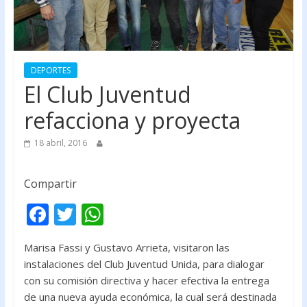
DEPORTES
El Club Juventud
refacciona y proyecta
18 abril, 2016
Compartir
F
T
W
ac
w
h
Marisa Fassi y Gustavo Arrieta, visitaron las
e
itt
at
instalaciones del Club Juventud Unida, para dialogar
b
er
s
con su comisión directiva y hacer efectiva la entrega
o
A
de una nueva ayuda económica, la cual será destinada