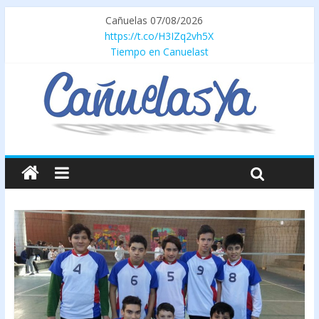
Cañuelas 07/08/2026
https://t.co/H3IZq2vh5X
Tiempo en Canuelast