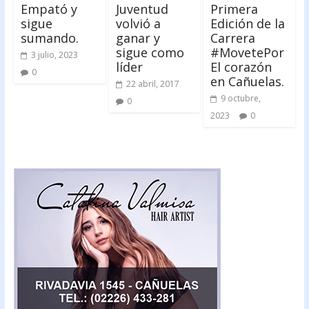
Empató y
Juventud
Primera
sigue
volvió a
Edición de la
sumando.
ganar y
Carrera
sigue como
#MovetePor
3 julio, 2023
líder
El corazón
0
en Cañuelas.
22 abril, 2017
9 octubre,
0
2023
0