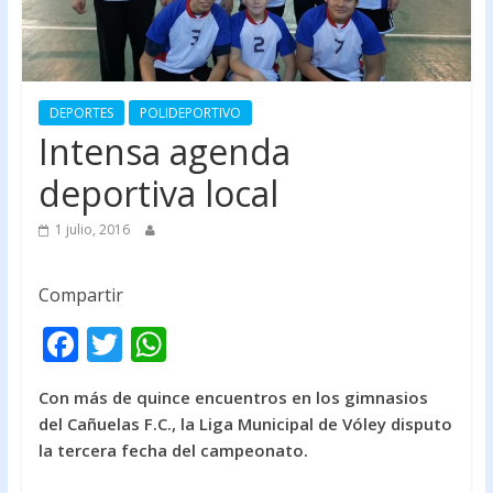
DEPORTES
POLIDEPORTIVO
Intensa agenda
deportiva local
1 julio, 2016
Compartir
F
T
W
ac
w
h
Con más de quince encuentros en los gimnasios
e
itt
at
del Cañuelas F.C., la Liga Municipal de Vóley disputo
b
er
s
la tercera fecha del campeonato.
o
A