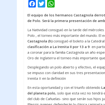
F
T
W
ac
w
h
El equipo de los hermanos Castagnola derrotó 
e
itt
at
de Polo. Será la primera presentación de a
b
er
s
La Natividad consiguió en la tarde del miércoles 
o
A
Polo , el torneo más importante del mundo. El 
o
p
Castagnola (h)
consiguió el boleto a la Catedral
k
p
clasificación a La Irenita II por 13 a 9
en partid
a coronar para la familia Castagnola un año espe
Oro de Inglaterra el torneo más importante que 
Desplegando un polo abierto y efectivo, el equi
se impuso con claridad en sus tres presentacio
Irenita II en la definición
En esta oportunidad y con el triunfo obtenido
La
del planeta polo
, solo que esta vez no tendrá
del club de Cañuelas- sino que serán sus hijos j
Plessis quienes defenderán la clásica camiseta 