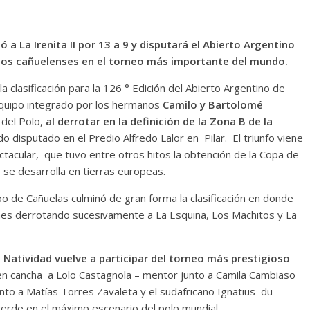
a La Irenita II por 13 a 9 y disputará el Abierto Argentino
mbos cañuelenses en el torneo más importante del mundo.
la clasificación para la 126 ° Edición del Abierto Argentino de
equipo integrado por los hermanos
Camilo y Bartolomé
 del Polo,
al derrotar en la definición de la Zona B de la
o disputado en el Predio Alfredo Lalor en Pilar. El triunfo viene
ctacular, que tuvo entre otros hitos la obtención de la Copa de
se desarrolla en tierras europeas.
po de Cañuelas culminó de gran forma la clasificación en donde
nes derrotando sucesivamente a La Esquina, Los Machitos y La
 Natividad vuelve a participar del torneo más prestigioso
 en cancha a Lolo Castagnola – mentor junto a Camila Cambiaso
unto a Matías Torres Zavaleta y el sudafricano Ignatius du
verde en el máximo escenario del polo mundial.