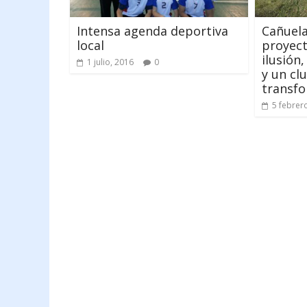
Intensa agenda deportiva
Cañuela
local
proyect
ilusión
1 julio, 2016
0
y un cl
transf
5 febrer