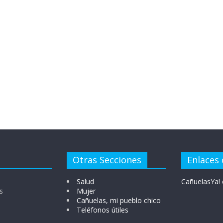
Otras Secciones
Enlaces 
Salud
CañuelasYa! 
s
Mujer
Cañuelas, mi pueblo chico
Teléfonos útiles