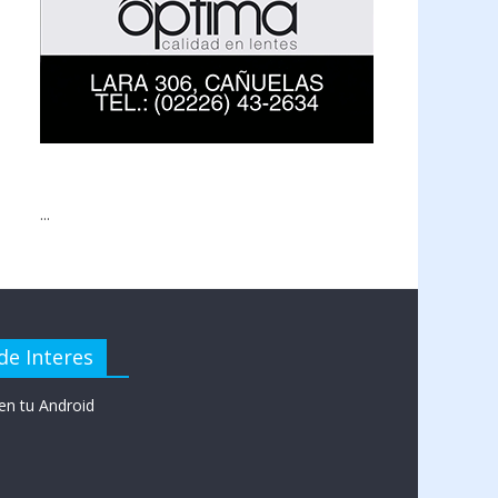
...
de Interes
en tu Android