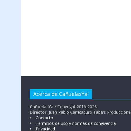
Acerca de CañuelasYa!
CañuelasYa
/ Copyright 2016-2023
Director:
Juan Pablo Carricaburo Taba's Produccione
Contacto
Términos de uso y normas de convivencia
Privacidad