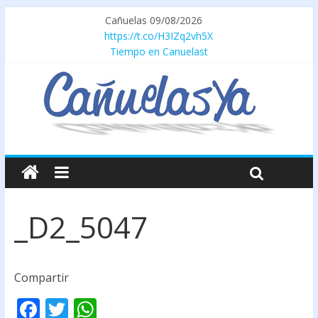
Cañuelas 09/08/2026
https://t.co/H3IZq2vh5X
Tiempo en Canuelast
_D2_5047
Compartir
F
T
W