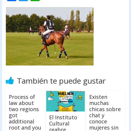
ac
w
h
e
itt
at
b
er
s
o
A
o
p
k
p
También te puede gustar
Process of
Existen
law about
muchas
two regions
chicas sobre
got
chat y
El Instituto
additional
conoce
Cultural
root and you
mujeres sin
reabre