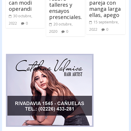
can modi
pareja con
talleres y
operandi
manga larga
ensayos
ellas, apego
presenciales.
30 octubre,
15 septiembre,
2022
0
20 octubre,
2022
0
2020
0