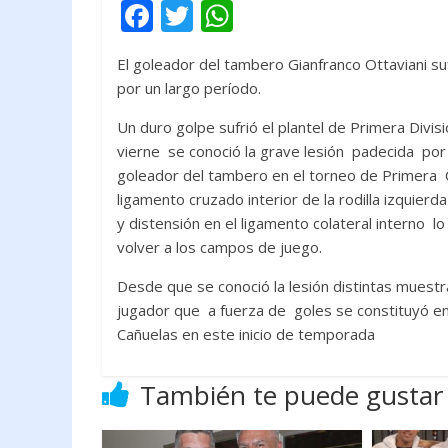
F
T
W
ac
w
h
El goleador del tambero Gianfranco Ottaviani su
e
itt
at
por un largo período.
b
er
s
Un duro golpe sufrió el plantel de Primera Divis
o
A
vierne se conoció la grave lesión padecida por e
o
p
goleador del tambero en el torneo de Primera C c
k
p
ligamento cruzado interior de la rodilla izquie
y distensión en el ligamento colateral interno
volver a los campos de juego.
Desde que se conoció la lesión distintas muestr
jugador que a fuerza de goles se constituyó en
Cañuelas en este inicio de temporada
También te puede gustar