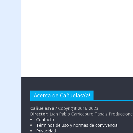
Acerca de CañuelasYa!
CañuelasYa
/ Copyright 2016-2023
Director:
Juan Pablo Carricaburo Taba's Produccione
Contacto
Términos de uso y normas de convivencia
Privacidad