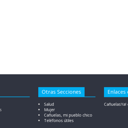
Otras Secciones
Enlaces 
Salud
CañuelasYa! 
s
Mujer
Cañuelas, mi pueblo chico
Teléfonos útiles