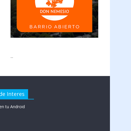
...
de Interes
en tu Android