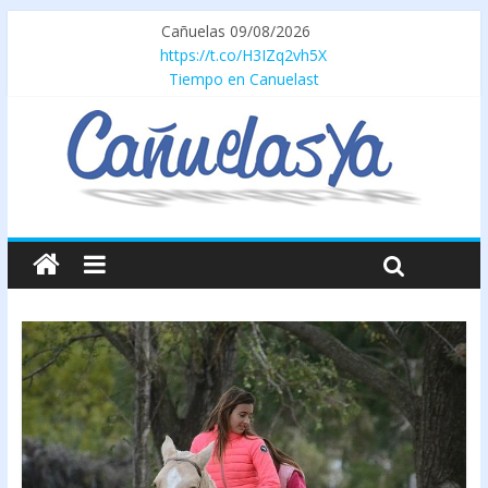
Cañuelas 09/08/2026
https://t.co/H3IZq2vh5X
Tiempo en Canuelast