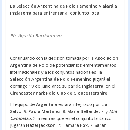
ac
w
h
La Selección Argentina de Polo Femenino viajará a
e
itt
at
Inglaterra para enfrentar al conjunto local.
b
er
s
o
A
o
p
Ph: Agustín Barrionuevo
k
p
Continuando con la decisión tomada por la
Asociación
Argentina de Polo
de potenciar los enfrentamientos
internacionales y a los conjuntos nacionales, la
Selección Argentina de Polo Femenino
jugará el
domingo 19 de junio ante su par de
Inglaterra
, en el
Cirencester Park Polo Club de Gloucestershire.
El equipo de
Argentina
estará integrado por
Lía
Salvo
, 9;
Paola Martínez
, 8;
María Bellande
, 7; y
Mía
Cambiaso,
2; mientras que en el conjunto británico
jugarán
Hazel Jackson
, 7;
Tamara Fox
, 7;
Sarah