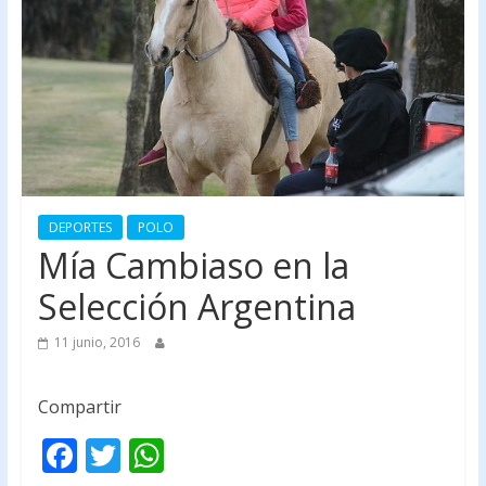
DEPORTES
POLO
Mía Cambiaso en la
Selección Argentina
11 junio, 2016
Compartir
F
T
W