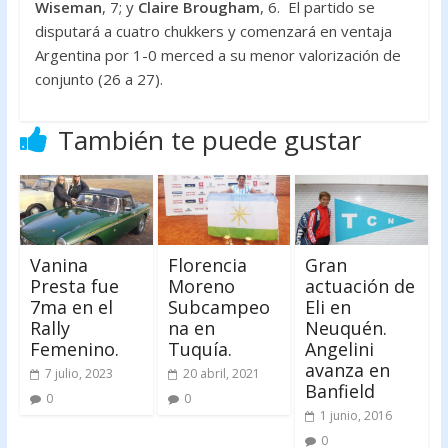
Wiseman
, 7; y
Claire Brougham
, 6. El partido se
disputará a cuatro chukkers y comenzará en ventaja
Argentina por 1-0 merced a su menor valorización de
conjunto (26 a 27).
También te puede gustar
Vanina
Florencia
Gran
Presta fue
Moreno
actuación de
7ma en el
Subcampeo
Eli en
Rally
na en
Neuquén.
Femenino.
Tuquía.
Angelini
avanza en
7 julio, 2023
20 abril, 2021
Banfield
0
0
1 junio, 2016
0