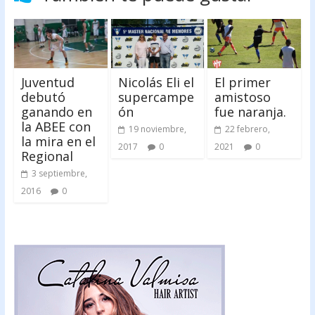
Juventud
Nicolás Eli el
El primer
debutó
supercampe
amistoso
ganando en
ón
fue naranja.
la ABEE con
19 noviembre,
22 febrero,
la mira en el
2017
0
2021
0
Regional
3 septiembre,
2016
0