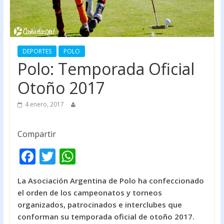
DEPORTES
POLO
Polo: Temporada Oficial
Otoño 2017
4 enero, 2017
Compartir
F
T
W
ac
w
h
La Asociación Argentina de Polo ha confeccionado
e
itt
at
el orden de los campeonatos y torneos
b
er
s
organizados, patrocinados e interclubes que
o
A
conforman su temporada oficial de otoño 2017.