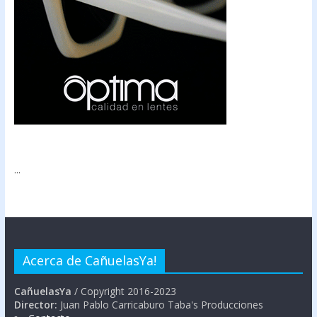
...
Acerca de CañuelasYa!
CañuelasYa
/ Copyright 2016-2023
Director:
Juan Pablo Carricaburo Taba's Producciones