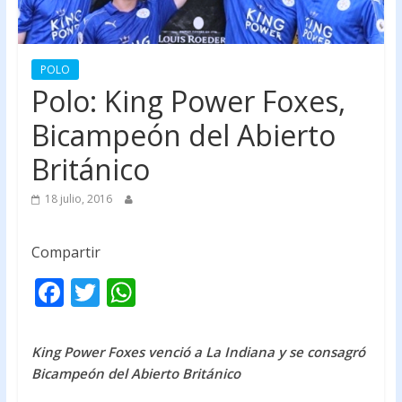
POLO
Polo: King Power Foxes,
Bicampeón del Abierto
Británico
18 julio, 2016
Compartir
F
T
W
ac
w
h
e
itt
at
King Power Foxes venció a La Indiana y se consagró
b
er
s
Bicampeón del Abierto Británico