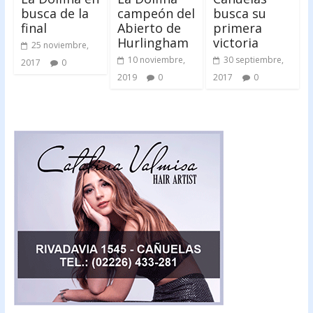
busca de la
campeón del
busca su
final
Abierto de
primera
Hurlingham
victoria
25 noviembre,
10 noviembre,
30 septiembre,
2017
0
2019
0
2017
0