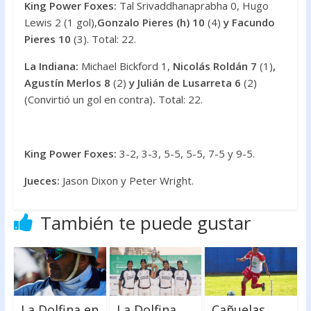
King Power Foxes:
Tal Srivaddhanaprabha 0, Hugo
Lewis 2 (1 gol),
Gonzalo Pieres (h) 10
(4)
y Facundo
Pieres 10
(3). Total: 22.
La Indiana:
Michael Bickford 1,
Nicolás Roldán 7
(1)
,
Agustín Merlos 8
(2)
y Julián de Lusarreta 6
(2)
(Convirtió un gol en contra)
.
Total: 22.
King Power Foxes:
3-2, 3-3, 5-5, 5-5, 7-5 y 9-5.
Jueces:
Jason Dixon y Peter Wright.
También te puede gustar
La Dolfina en
La Dolfina
Cañuelas