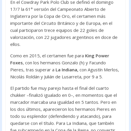
o
A
En el Cowdray Park Polo Club se definió el domingo
o
p
17/7 la 61° versión del Campeonato Abierto de
Inglaterra por la Copa de Oro, el certamen más
k
p
importante del Circuito Británico y de Europa, en el
cual participaron trece equipos de 22 goles de
valorización, con 22 jugadores argentinos en doce de
ellos.
Como en 2015, el certamen fue para
King Power
Foxes
, con los hermanos Gonzalo (h) y Facundo
Pieres, tras superar a
La Indiana,
con Agustín Merlos,
Nicolás Roldán y Julián de Lusarreta, por 9 a 5.
El partido fue muy parejo hasta el final del cuarto
chukker –finalizó igualado en 0–, en momentos que el
marcador marcaba una igualdad en 5 tantos. Pero en
los dos últimos, aparecieron los hermanos Pieres en
todo su esplendor (defendiendo y atacando), para
quedarse con el título. Para La Indiana, que también
fue subcampeón en la Copa de la Reina, no convertir