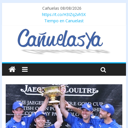
Cañuelas 08/08/2026
https://t.co/H3IZq2vh5X
Tiempo en Canuelast