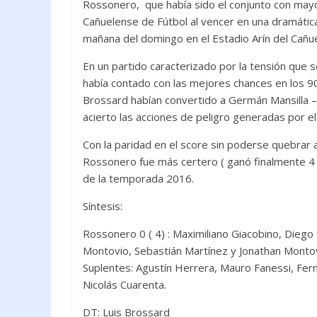
o
p
Rossonero, que había sido el conjunto con mayo
Cañuelense de Fútbol al vencer en una dramática 
k
p
mañana del domingo en el Estadio Arín del Cañue
En un partido caracterizado por la tensión que s
había contado con las mejores chances en los 90
Brossard habían convertido a Germán Mansilla – 
acierto las acciones de peligro generadas por el
Con la paridad en el score sin poderse quebrar 
Rossonero fue más certero ( ganó finalmente 4 a
de la temporada 2016.
Síntesis:
Rossonero 0 ( 4) : Maximiliano Giacobino, Die
Montovio, Sebastián Martínez y Jonathan Montovi
Suplentes: Agustín Herrera, Mauro Fanessi, Fe
Nicolás Cuarenta.
DT: Luis Brossard