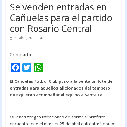
Se venden entradas en
Cañuelas para el partido
con Rosario Central
21 abril, 2017
Compartir
F
T
W
ac
w
h
El Cañuelas Fútbol Club puso a la venta un lote de
e
itt
at
entradas para aquellos aficionados del tambero
b
er
s
que quieran acompañar al equipo a Santa Fe.
o
A
o
p
Quienes tengan intenciones de asistir al histórico
k
p
encuentro que el martes 25 de abril enfrentará por los