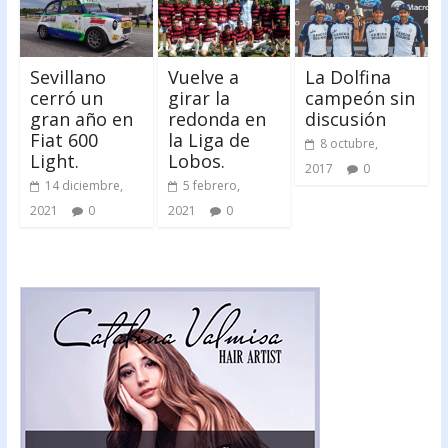
Sevillano
Vuelve a
La Dolfina
cerró un
girar la
campeón sin
gran año en
redonda en
discusión
Fiat 600
la Liga de
8 octubre,
Light.
Lobos.
2017
0
14 diciembre,
5 febrero,
2021
0
2021
0