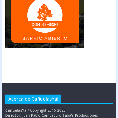
...
Acerca de CañuelasYa!
CañuelasYa
/ Copyright 2016-2023
Director:
Juan Pablo Carricaburo Taba's Producciones